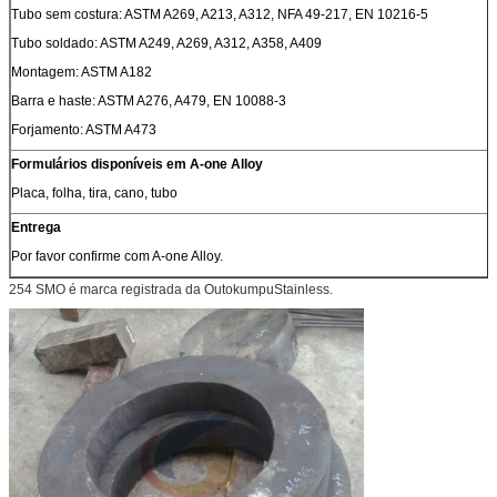
Tubo sem costura: ASTM A269, A213, A312, NFA 49-217, EN 10216-5
Tubo soldado: ASTM A249, A269, A312, A358, A409
Montagem: ASTM A182
Barra e haste: ASTM A276, A479, EN 10088-3
Forjamento: ASTM A473
Formulários disponíveis em A-one Alloy
Placa, folha, tira, cano, tubo
Entrega
Por favor confirme com A-one Alloy.
254 SMO é marca registrada da OutokumpuStainless.