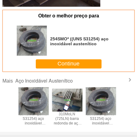
Obter o melhor preço para
254SMO* ((UNS S31254) aço
inoxidável austenítico
Continue
Aço Inoxidável Austenítico
Mais
MoLN
254SMO* ((UNS
310MoLN
254SMO* ((UNS
) barra
S31254) aço
(725LN) barra
S31254) aço
 de aço
inoxidável
redonda de aço
inoxidável
dável
austenítico
inoxidável
austenítico
tico em
austenítico em
ência
existência