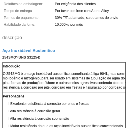
Detalhes da embalagem:
Por exigência dos clientes
Tempo de entrega:
Por favor confirme com A-one Alloy.
Termos de pagamento:
30% T/T adiantado, saldo antes do envio
Habilidade da fonte:
10.000kg por mês
descrição
Aço Inoxidável Austenítico
254SMO*(UNS S31254)
Introdução
O 254SMO é um aço inoxidável austenítico, semelhante à liga 904L, mas com ma
molibdênio e nitrogênio, para ser usado em sistemas de tubulação de água do m
plataformas de produção offshore e outros meios agressivos contendo cloreto. 
resistência à corrosão por pite, corrosão em frestas e fissuração por corrosão so
Personagens
l Excelente resistência à corrosão por pites e frestas
l Alta resistência à corrosão geral
l Alta resistência à corrosão sob tensão
l Maior resistência do que os aços inoxidáveis ​​austeníticos convencionais