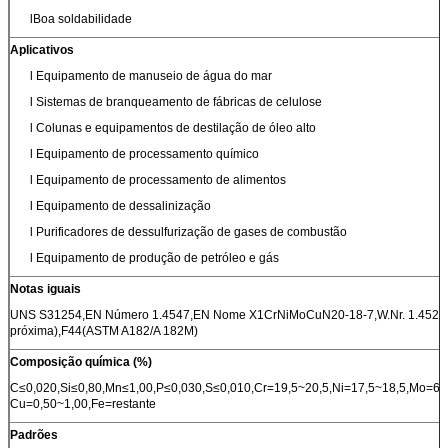
lBoa soldabilidade
Aplicativos
l Equipamento de manuseio de água do mar
l Sistemas de branqueamento de fábricas de celulose
l Colunas e equipamentos de destilação de óleo alto
l Equipamento de processamento químico
l Equipamento de processamento de alimentos
l Equipamento de dessalinização
l Purificadores de dessulfurização de gases de combustão
l Equipamento de produção de petróleo e gás
Notas iguais
UNS S31254,EN Número 1.4547,EN Nome X1CrNiMoCuN20-18-7,W.Nr. 1.4529*(
próxima),F44(ASTM A182/A 182M)
Composição química (%)
C≤0,020,Si≤0,80,Mn≤1,00,P≤0,030,S≤0,010,Cr=19,5~20,5,Ni=17,5~18,5,Mo=6,0
Cu=0,50~1,00,Fe=restante
Padrões