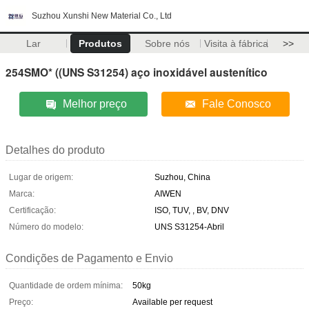
Suzhou Xunshi New Material Co., Ltd
Lar
Produtos
Sobre nós
Visita à fábrica
>>
254SMO* ((UNS S31254) aço inoxidável austenítico
Melhor preço
Fale Conosco
Detalhes do produto
Lugar de origem:
Suzhou, China
Marca:
AIWEN
Certificação:
ISO, TUV, , BV, DNV
Número do modelo:
UNS S31254-Abril
Condições de Pagamento e Envio
Quantidade de ordem mínima:
50kg
Preço:
Available per request