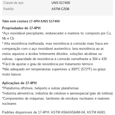
Classe de aço:
UNS S17400
Padrão:
ASTM CZGB
Tubo sem costura 17-4PH /UNS S17400
Propriedades de 17-4PH
:
*Aço inoxidável precipitante, endurecedor e martens tic composto por Cu,
Nb e Cb
* Alta resistência melhorada, mas resistência à corrosão mais fraca em
comparação com o aço inoxidável austenítico; boa resistência ao ar,
meios aquosos e ácidos fortemente diluídos, soluções alcalinas ou
salinas, capacidade de resistência à corrosão semelhante a 304 e 430
*Fácil de ajustar o grau de resistência por tratamento térmico
*Não adequado em temperaturas superiores a 300ºC (572ºF) ou graus
muito baixos
Aplicações de 17-4PH
:
*Plataforma offshore, heliporto e outras plataformas
*Indústria alimentícia, indústria de celulose e aeroespacial (pás de turbina)
*Componentes de máquinas, tambores de resíduos nucleares e reatores
nucleares
Padrões disponíveis de 17-4PH: ASTM A564/A564M-04, ASTM A693,