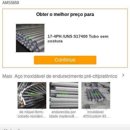
AMS5659
Obter o melhor preço para
17-4PH /UNS S17400 Tubo sem
costura
Continue
Aço inoxidável de endurecimento pré-citípiatônico
Mais
aca, tira,
UNS N19903 liga
Barra de liga
Ligação 455/aço
15-5PH
aste, fio
de níquel-ferro-
endurecida por
inoxidável
S15500 
e níquel-
cobalto resistente
idade martensítica
455/custom 455
redonda 
cobalto
à idade
XM-16 UNS
(AMS 5617)
inoxid
ível por
S45500
acabamento de
cimento
barra preta ou