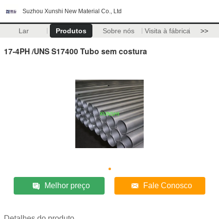
Suzhou Xunshi New Material Co., Ltd
Lar
Produtos
Sobre nós
Visita à fábrica
>>
17-4PH /UNS S17400 Tubo sem costura
Melhor preço
Fale Conosco
Detalhes do produto