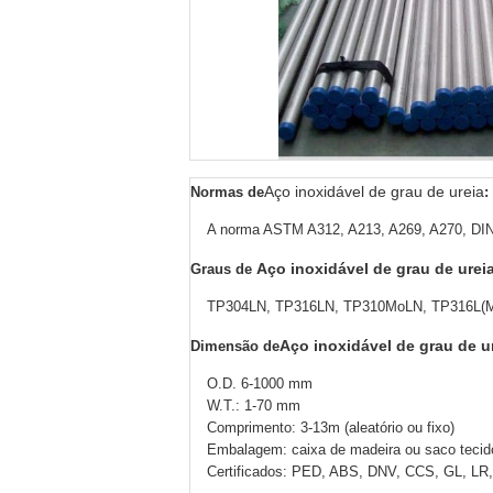
Aço inoxidável de grau de ureia
Normas de
:
A norma ASTM A312, A213, A269, A270, DIN
Aço inoxidável de grau de urei
Graus de
TP304LN, TP316LN, TP310MoLN, TP316L(MOD
Aço inoxidável de grau de u
Dimensão de
O.D. 6-1000 mm
W.T.: 1-70 mm
Comprimento: 3-13m (aleatório ou fixo)
Embalagem: caixa de madeira ou saco tecid
Certificados: PED, ABS, DNV, CCS, GL, LR