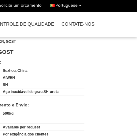
Solicite um orçamento
Portuguese
NTROLE DE QUALIDADE
CONTATE-NOS
 KR, GOST
 GOST
:
Suzhou, China
AIWEN
SH
Aço inoxidável de grau SH-ureia
ento e Envio:
500kg
Available per request
:
Por exigência dos clientes