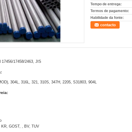
Tempo de entrega:
Termos de pagamento:
Habilidade da fonte:
contacto
 17456/17458/2463, JIS
a
:
), 304L, 316L, 321, 310S, 347H, 2205, S31803, 904L
reia
:
o
, KR, GOST, , BV, TUV