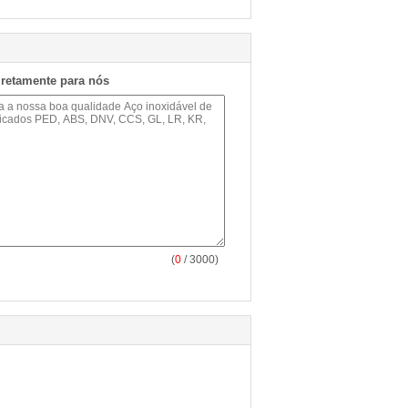
iretamente para nós
(
0
/ 3000)