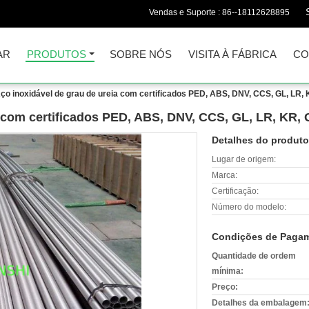
Vendas e Suporte :
86--18112628895
AR
PRODUTOS
SOBRE NÓS
VISITA À FÁBRICA
CO
ço inoxidável de grau de ureia com certificados PED, ABS, DNV, CCS, GL, LR,
a com certificados PED, ABS, DNV, CCS, GL, LR, KR,
Detalhes do produto
Lugar de origem:
Marca:
Certificação:
Número do modelo:
Condições de Pagam
Quantidade de ordem
mínima:
Preço:
Detalhes da embalagem