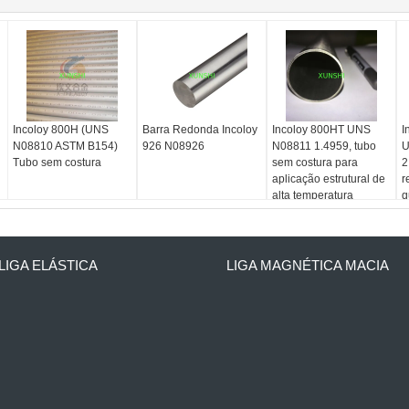
Incoloy 800H (UNS
Barra Redonda Incoloy
Incoloy 800HT UNS
I
N08810 ASTM B154)
926 N08926
N08811 1.4959, tubo
U
Tubo sem costura
sem costura para
2
aplicação estrutural de
r
alta temperatura
q
q
LIGA ELÁSTICA
LIGA MAGNÉTICA MACIA