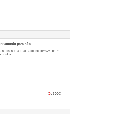
iretamente para nós
(
0
/ 3000)