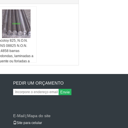
ncoloy 825, N.O.N.
NS 08825 N.O.N.
.4858 barras
edondas, laminadas a
uente ou forjadas a
uente
PEDIR UM ORÇAMENTO
Envie
E-Mail
Mapa do site
|
Site para celular