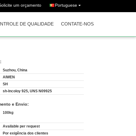
Solicite um orçamento
Portuguese
NTROLE DE QUALIDADE
CONTATE-NOS
:
Suzhou, China
AIWEN
SH
sh-Incoloy 925, UNS N09925
ento e Envio:
100kg
Available per request
:
Por exigência dos clientes