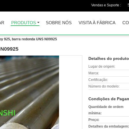
Vendas e Suporte :
AR
PRODUTOS
SOBRE NÓS
VISITA À FÁBRICA
CO
loy 925, barra redonda UNS N09925
 N09925
Detalhes do produto
Lugar de origem:
Marca:
Certificação:
Número do modelo:
Condições de Pagam
Quantidade de ordem
mínima:
Preço:
Detalhes da embalagem