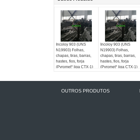
Incoloy 903 (UNS
Incoloy 903 (UNS
N19903) Folhas,
N19903) Folhas,
chapas, tiras, barras,
chapas, tiras, barras,
hastes, fios, forja
hastes, fios, forja
(Pyromet* liga CTX-1)
(Pyromet* liga CTX-1)
OUTROS PRODUTOS