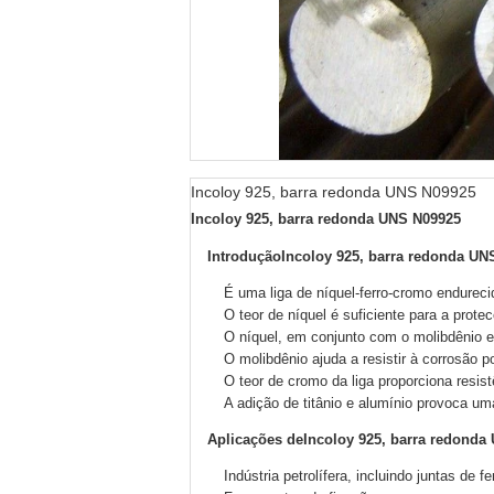
Incoloy 925, barra redonda UNS N09925
Incoloy 925, barra redonda UNS N09925
Introdução
Incoloy 925, barra redonda UN
É uma liga de níquel-ferro-cromo endureci
O teor de níquel é suficiente para a prot
O níquel, em conjunto com o molibdênio e
O molibdênio ajuda a resistir à corrosão po
O teor de cromo da liga proporciona resis
A adição de titânio e alumínio provoca um
Aplicações de
Incoloy 925, barra redonda
Indústria petrolífera, incluindo juntas de