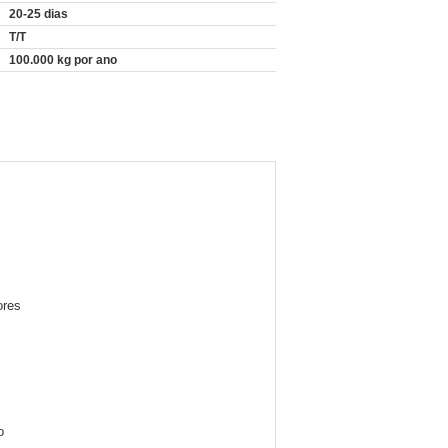
20-25 dias
T/T
100.000 kg por ano
ores
o