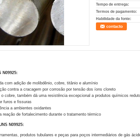
Tempo de entrega:
Termos de pagamento:
Habilidade da fonte:
contacto
S N09925
:
da com adição de molibdênio, cobre, titânio e alumínio
ecção contra a cracagem por corrosão por tensão dos íons cloreto
 o cobre, também dá uma resistência excepcional a produtos químicos redut
r furos e fissuras
tência a ambientes oxidantes
a reação de fortalecimento durante o tratamento térmico
 UNS N09925
:
 ferramentas, produtos tubulares e peças para poços intermediários de gás ácid