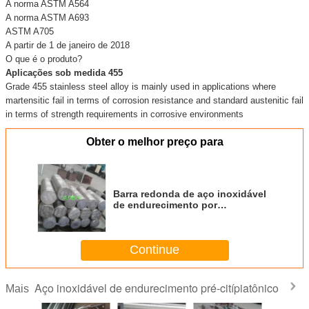
A norma ASTM A564
A norma ASTM A693
ASTM A705
A partir de 1 de janeiro de 2018
O que é o produto?
Aplicações sob medida 455
Grade 455 stainless steel alloy is mainly used in applications where
martensitic fail in terms of corrosion resistance and standard austenitic fail
in terms of strength requirements in corrosive environments
Obter o melhor preço para
Barra redonda de aço inoxidável
de endurecimento por
envelhecimento XM-16 Custom
455 /UNS S45500
Continue
Aço inoxidável de endurecimento pré-citípiatônico
Mais