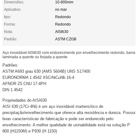
Dimensões:
10-800mm
Aplicativo:
no mar
tipo:
Redondo
Forma:
Redondo
Nota:
AISI630
Padrão:
ASTM CZGB
Aço inoxidável AISI630 com endurecimento por envelhecimento redondo, barra
laminada a quente ou forjada a quente
Padrões:
ASTM A693 grau 630 (AMS 5604B) UNS S17400
EURONORMA 1.4542 X5CrNiCuNb 16-4
AFNOR Z5 CNU 17-4PH
DIN 1.4542
Propriedades do AISI630
AISI 630 (17Cr-4Ni) é um aço inoxidável martensítico de
precipitação/envelhecimento que oferece alta resistência e dureza. Possui
boas características de fabricação e pode ser endurecido pelo
envelhecimento. A melhor qualidade de usinabilidade está na solução P
800 (H1150M) e P930 (H 1150)