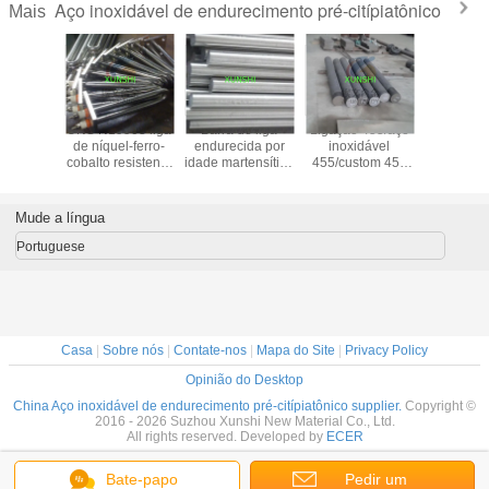
Aço inoxidável de endurecimento pré-citípiatônico
Mais
aca, tira,
UNS N19903 liga
Barra de liga
Ligação 455/aço
15-5PH
aste, fio
de níquel-ferro-
endurecida por
inoxidável
S15500 
e níquel-
cobalto resistente
idade martensítica
455/custom 455
redonda 
cobalto
à idade
XM-16 UNS
(AMS 5617)
inoxid
ível por
S45500
acabamento de
cimento
barra preta ou
Mude a língua
oy 903
brilhante
Portuguese
Casa
|
Sobre nós
|
Contate-nos
|
Mapa do Site
|
Privacy Policy
Opinião do Desktop
China Aço inoxidável de endurecimento pré-citípiatônico supplier.
Copyright ©
2016 - 2026 Suzhou Xunshi New Material Co., Ltd.
All rights reserved. Developed by
ECER
Bate-papo
Pedir um