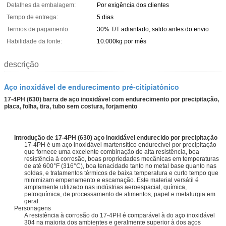
Detalhes da embalagem:
Por exigência dos clientes
Tempo de entrega:
5 dias
Termos de pagamento:
30% T/T adiantado, saldo antes do envio
Habilidade da fonte:
10.000kg por mês
descrição
Aço inoxidável de endurecimento pré-citípiatônico
17-4PH (630) barra de aço inoxidável com endurecimento por precipitação,
placa, folha, tira, tubo sem costura, forjamento
Introdução de
17-4PH (630) aço inoxidável endurecido por precipitação
17-4PH é um aço inoxidável martensítico endurecível por precipitação
que fornece uma excelente combinação de alta resistência, boa
resistência à corrosão, boas propriedades mecânicas em temperaturas
de até 600°F (316°C), boa tenacidade tanto no metal base quanto nas
soldas, e tratamentos térmicos de baixa temperatura e curto tempo que
minimizam empenamento e escamação. Este material versátil é
amplamente utilizado nas indústrias aeroespacial, química,
petroquímica, de processamento de alimentos, papel e metalurgia em
geral.
Personagens
A resistência à corrosão do 17-4PH é comparável à do aço inoxidável
304 na maioria dos ambientes e geralmente superior à dos aços