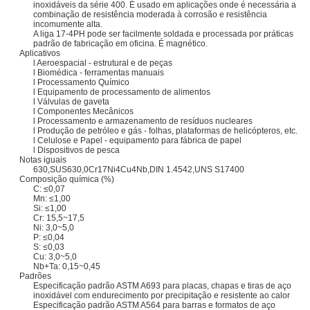
inoxidáveis ​​da série 400. É usado em aplicações onde é necessária a
combinação de resistência moderada à corrosão e resistência
incomumente alta.
A liga 17-4PH pode ser facilmente soldada e processada por práticas
padrão de fabricação em oficina. É magnético.
Aplicativos
l Aeroespacial - estrutural e de peças
l Biomédica - ferramentas manuais
l Processamento Químico
l Equipamento de processamento de alimentos
l Válvulas de gaveta
l Componentes Mecânicos
l Processamento e armazenamento de resíduos nucleares
l Produção de petróleo e gás - folhas, plataformas de helicópteros, etc.
l Celulose e Papel - equipamento para fábrica de papel
l Dispositivos de pesca
Notas iguais
630,SUS630,0Cr17Ni4Cu4Nb,DIN 1.4542,UNS S17400
Composição química (%)
C: ≤0,07
Mn: ≤1,00
Si: ≤1,00
Cr: 15,5~17,5
Ni: 3,0~5,0
P: ≤0,04
S: ≤0,03
Cu: 3,0~5,0
Nb+Ta: 0,15~0,45
Padrões
Especificação padrão ASTM A693 para placas, chapas e tiras de aço
inoxidável com endurecimento por precipitação e resistente ao calor
Especificação padrão ASTM A564 para barras e formatos de aço