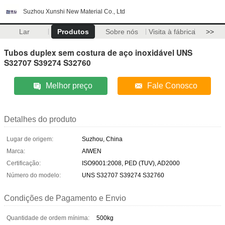
Suzhou Xunshi New Material Co., Ltd
Lar
Produtos
Sobre nós
Visita à fábrica
>>
Tubos duplex sem costura de aço inoxidável UNS
S32707 S39274 S32760
Melhor preço
Fale Conosco
Detalhes do produto
Lugar de origem:
Suzhou, China
Marca:
AIWEN
Certificação:
ISO9001:2008, PED (TUV), AD2000
Número do modelo:
UNS S32707 S39274 S32760
Condições de Pagamento e Envio
Quantidade de ordem mínima:
500kg