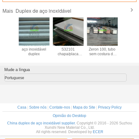
Duplex de aço inoxidável
Mais
 790, A
Tubo e tubo de
LDX2101 UNS
UNS S32760
S32906 b
s duplex
aço inoxidável
S32101
Zeron 100, tubo
placas, tu
noxidável
duplex
chapa/placa
sem costura de
costu
duplex de aço
aço inoxidável
acessóri
inoxidável
super duplex
tubos, fl
vendas di
Mude a língua
de fáb
(S329
Portuguese
Casa
|
Sobre nós
|
Contate-nos
|
Mapa do Site
|
Privacy Policy
Opinião do Desktop
China duplex de aço inoxidável supplier.
Copyright © 2016 - 2026 Suzhou
Xunshi New Material Co., Ltd.
All rights reserved. Developed by
ECER