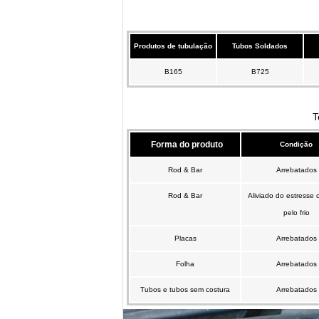
Produtos de tubulação
Tubos Soldados
B165
B725
T
Forma do produto
Condição
Rod & Bar
Arrebatados
Rod & Bar
Aliviado do estresse
pelo frio
Placas
Arrebatados
Folha
Arrebatados
Tubos e tubos sem costura
Arrebatados