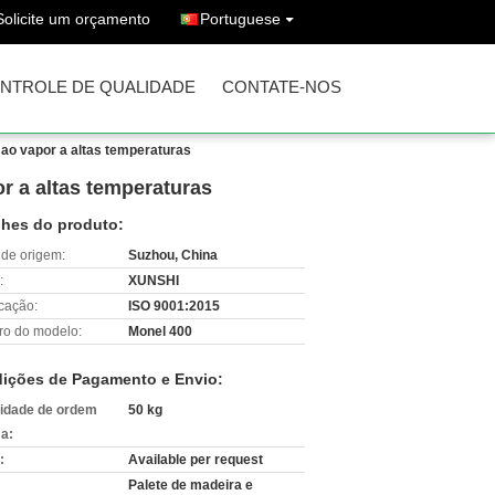
Solicite um orçamento
Portuguese
NTROLE DE QUALIDADE
CONTATE-NOS
 ao vapor a altas temperaturas
r a altas temperaturas
lhes do produto:
 de origem:
Suzhou, China
:
XUNSHI
icação:
ISO 9001:2015
o do modelo:
Monel 400
ições de Pagamento e Envio:
idade de ordem
50 kg
a:
:
Available per request
Palete de madeira e