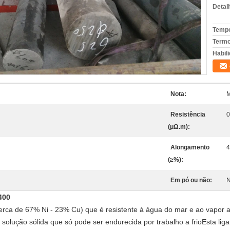
Detal
Tempo
Termo
Habili
Nota:
M
Resistência
0
(μΩ.m):
Alongamento
4
(≥%):
Em pó ou não:
N
400
erca de 67% Ni - 23% Cu) que é resistente à água do mar e ao vapor a
 solução sólida que só pode ser endurecida por trabalho a frioEsta lig