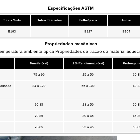
Especificações ASTM
Tubos Smls
Tubos Soldados
Folha/placa
Um bar.
B163
B127
B164
Propriedades mecânicas
emperatura ambiente típica Propriedades de tração do material aquec
Tensile (ksi)
.2% Rendimento (ksi)
Prolongame
75 a 90
25 a 50
60-3
 causado
84 a 120
55 a 100
40-2
70-85
28 a 50
50-3
70-85
30 a 45
45-3
70-85
25 a 45
50-3