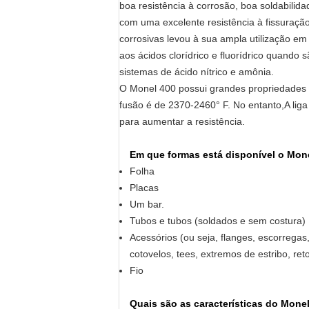
boa resistência à corrosão, boa soldabilid
com uma excelente resistência à fissuraçã
corrosivas levou à sua ampla utilização em 
aos ácidos clorídrico e fluorídrico quando
sistemas de ácido nítrico e amônia.
O Monel 400 possui grandes propriedades 
fusão é de 2370-2460° F. No entanto,A lig
para aumentar a resistência.
Em que formas está disponível o Mon
Folha
Placas
Um bar.
Tubos e tubos (soldados e sem costura)
Acessórios (ou seja, flanges, escorrega
cotovelos, tees, extremos de estribo, re
Fio
Quais são as características do Mone