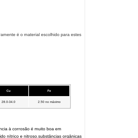
ramente é o material escolhido para estes
Cu
Fe
28.0-34.0
2.50 no máximo
ência à corrosão é muito boa em
o nítrico e nitroso.substâncias orgânicas