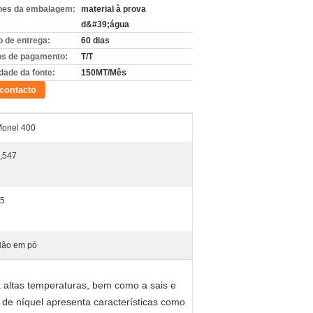
hes da embalagem:
material à prova
d&#39;água
 de entrega:
60 dias
s de pagamento:
T/T
dade da fonte:
150MT/Mês
contacto
onel 400
,547
5
ão em pó
 altas temperaturas, bem como a sais e
a de níquel apresenta características como