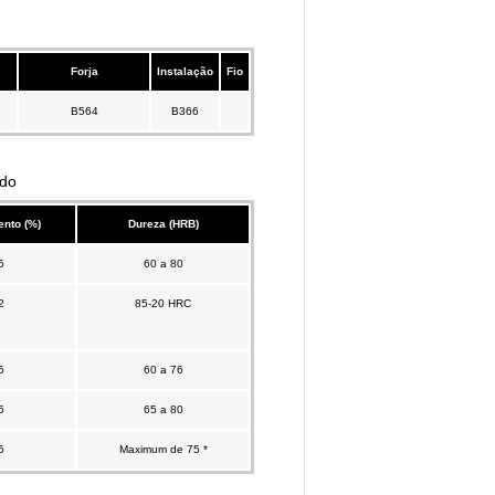
Forja
Instalação
Fio
B564
B366
ido
nto (%)
Dureza (HRB)
5
60 a 80
2
85-20 HRC
5
60 a 76
5
65 a 80
5
Maximum de 75 *