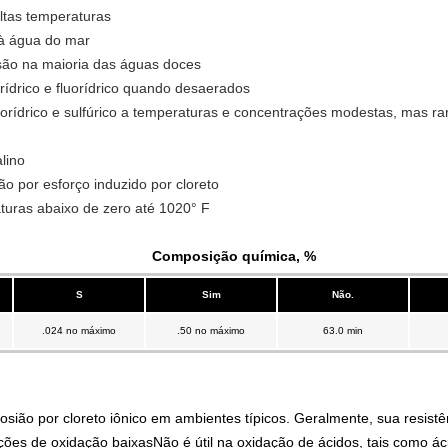
ltas temperaturas
 à água do mar
nsão na maioria das águas doces
rídrico e fluorídrico quando desaerados
lorídrico e sulfúrico a temperaturas e concentrações modestas, mas ra
alino
o por esforço induzido por cloreto
uras abaixo de zero até 1020° F
Composição química, %
S
Sim
Não.
.024 no máximo
.50 no máximo
63.0 min
rosião por cloreto iônico em ambientes típicos. Geralmente, sua resist
s de oxidação baixasNão é útil na oxidação de ácidos, tais como ácid