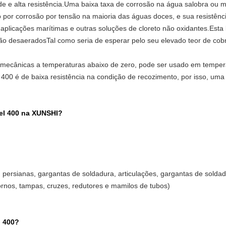
ade e alta resistência.Uma baixa taxa de corrosão na água salobra ou 
o por corrosão por tensão na maioria das águas doces, e sua resistên
aplicações marítimas e outras soluções de cloreto não oxidantes.Esta l
 são desaeradosTal como seria de esperar pelo seu elevado teor de cob
mecânicas a temperaturas abaixo de zero, pode ser usado em tempera
a 400 é de baixa resistência na condição de recozimento, por isso, u
el 400 na XUNSHI?
s, persianas, gargantas de soldadura, articulações, gargantas de sold
tornos, tampas, cruzes, redutores e mamilos de tubos)
l 400?