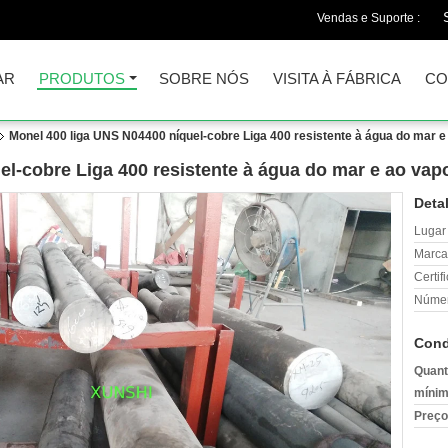
Vendas e Suporte :
AR
PRODUTOS
SOBRE NÓS
VISITA À FÁBRICA
CO
Monel 400 liga UNS N04400 níquel-cobre Liga 400 resistente à água do mar e
l-cobre Liga 400 resistente à água do mar e ao vapo
Deta
Lugar
Marca
Certif
Númer
Cond
Quant
mínim
Preço