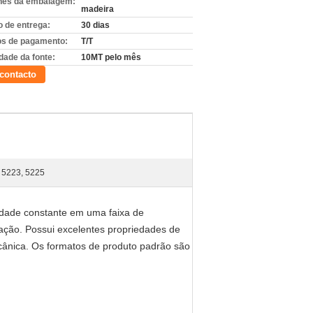
hes da embalagem:
madeira
 de entrega:
30 dias
s de pagamento:
T/T
dade da fonte:
10MT pelo mês
contacto
 5223, 5225
cidade constante em uma faixa de
itação. Possui excelentes propriedades de
ecânica. Os formatos de produto padrão são