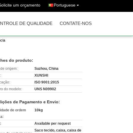
Solicite um orçamento
Portuguese
NTROLE DE QUALIDADE
CONTATE-NOS
ncia
lhes do produto:
 de origem:
Suzhou, China
:
XUNSHI
icação:
ISO 9001:2015
o do modelo:
UNS N09902
ições de Pagamento e Envio:
idade de ordem
10kg
a:
:
Available per request
Saco tecido, caixa, caixa de