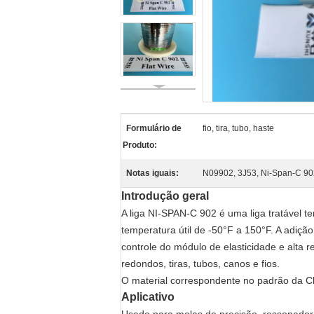
Formulário de
fio, tira, tubo, haste
Produto:
Notas iguais:
N09902, 3J53, Ni-Span-C 90
Introdução geral
A liga NI-SPAN-C 902 é uma liga tratável 
temperatura útil de -50°F a 150°F. A adição
controle do módulo de elasticidade e alta
redondos, tiras, tubos, canos e fios.
O material correspondente no padrão da Chi
Aplicativo