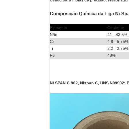
Usado para molas de precisão, ressonador
Composição Química da Liga Ni-Sp
Elemento
Contente
Não
41 - 43,5%
Cr
4,9 - 5,75%
Ti
2,2 - 2,75%
Fé
48%
Ni SPAN C 902, Nispan C, UNS N09902; B