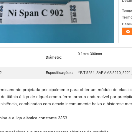
Detal
Tempo
Termo
Habili
0.1mm-300mm
Diâmetro:
2
Especificações:
YB/T 5254, SAE AMS 5210, 5221,
termicamente projetada principalmente para obter um módulo de elasti
 de titânio à liga de níquel-cromo-ferro torna-a endurecível por precip
 resistência, combinadas com desvio incomumente baixo e histerese m
na é a liga elástica constante 3J53.