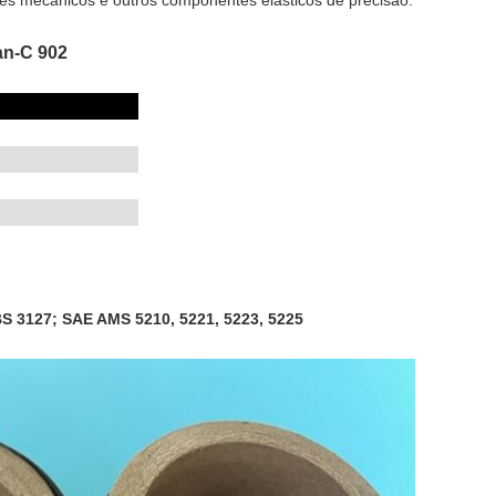
es mecânicos e outros componentes elásticos de precisão.
an-C 902
S 3127; SAE AMS 5210, 5221, 5223, 5225