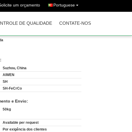
Solicite um orçamento
Portuguese
NTROLE DE QUALIDADE
CONTATE-NOS
da
:
Suzhou, China
AIWEN
SH
SH-FeCrCo
ento e Envio:
50kg
Available per request
:
Por exigência dos clientes