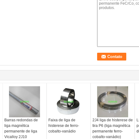
Barras redondas de
Faixa de liga de
2J4 liga de histerese de
L
liga magnética
histerese de ferro-
tira P6 (liga magnética
p
permanente de liga
cobalto-vanádio
permanente ferro-
d
Vicalloy 2J10
cobalto-vanádio)