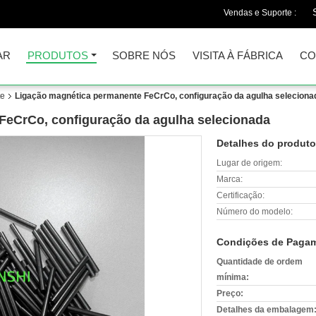
Vendas e Suporte :
AR
PRODUTOS
SOBRE NÓS
VISITA À FÁBRICA
CO
te
Ligação magnética permanente FeCrCo, configuração da agulha seleciona
FeCrCo, configuração da agulha selecionada
Detalhes do produto
Lugar de origem:
Marca:
Certificação:
Número do modelo:
Condições de Pagam
Quantidade de ordem
mínima:
Preço:
Detalhes da embalagem