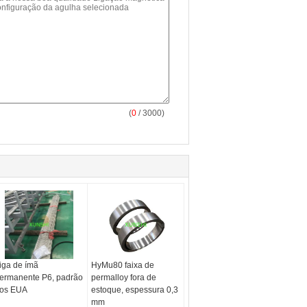
(
0
/ 3000)
iga de ímã
HyMu80 faixa de
ermanente P6, padrão
permalloy fora de
os EUA
estoque, espessura 0,3
mm