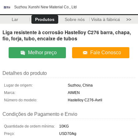
Suzhou Xunshi New Material Co., Ltd
Lar
Produtos
Sobre nós
Visita à fábrica
>>
Liga resistente à corrosão Hastelloy C276 barra, chapa,
fio, forja, tubo, encaixe de tubos
Melhor preço
Fale Conosco
Detalhes do produto
Lugar de origem:
Suzhou, China
Marca:
AIWEN
Número do modelo:
Hastelloy C276-Avril
Condições de Pagamento e Envio
Quantidade de ordem mínima:
10KG
Preço:
USD70/kg