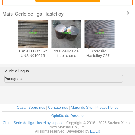
Série de liga Hastelloy
Mais
ão de
Tubo sem costura
Placas, folhas,
liga resistente à
Hastell
-cromo-
HASTELLOY B-2
tiras, de liga de
corrosão
(UNS N1
énio de
UNS N010665
níquel-cromo-
Hastelloy C276
barras, c
loy C4
molibdênio de
barra, chapa, fio,
tiras, forj
06455)
Hastelloy C4 (NN
forja, tubo,
sem cos
NS3305,
N06455)
encaixe de tubos
tubos so
Mude a língua
610
Portuguese
Casa
|
Sobre nós
|
Contate-nos
|
Mapa do Site
|
Privacy Policy
Opinião do Desktop
China Série de liga Hastelloy supplier.
Copyright © 2016 - 2026 Suzhou Xunshi
New Material Co., Ltd.
All rights reserved. Developed by
ECER