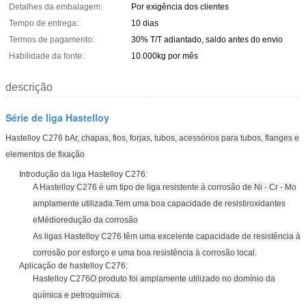
Detalhes da embalagem:
Por exigência dos clientes
Tempo de entrega:
10 dias
Termos de pagamento:
30% T/T adiantado, saldo antes do envio
Habilidade da fonte:
10.000kg por mês
descrição
Série de liga Hastelloy
Hastelloy C276 b
Ar, chapas, fios, forjas, tubos, acessórios para tubos, flanges e
elementos de fixação
Introdução da liga Hastelloy C276:
A Hastelloy C276 é um tipo de liga resistente à corrosão de Ni - Cr - Mo
amplamente utilizada.
Tem uma boa capacidade de resistir
oxidantes
e
Médio
redução da corrosão
As ligas Hastelloy C276 têm uma excelente capacidade de resistência à
corrosão por esforço e uma boa resistência à corrosão local.
Aplicação de hastelloy C276:
Hastelloy C276
O produto foi amplamente utilizado no domínio da
química e petroquímica.