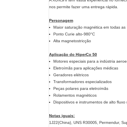
A XUNSHI tem vasta experiência no forneci
nos permite fazer uma entrega rápida.
Personagem
Maior saturação magnética em todas as 
Ponto Curie alto-980°C
Alta magnetostricção
Aplicação do HiperCo 50
Motores especiais para a indústria aeroe
Eletroímãs para aplicações médicas
Geradores elétricos
Transformadores especializados
Peças polares para eletroímãs
Rolamentos magnéticos
Dispositivos e instrumentos de alto flux
Notas iguais:
1J22(China), UNS R30005, Permendur, S