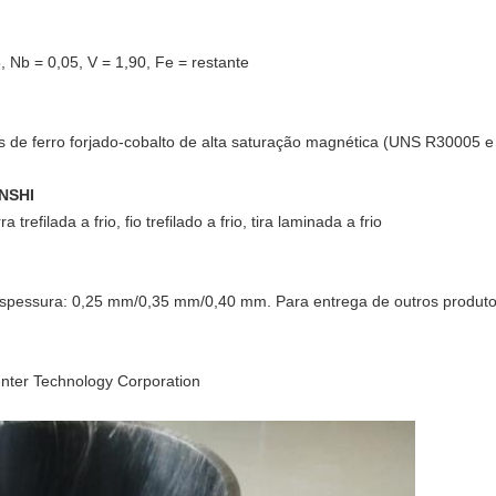
, Nb = 0,05, V = 1,90, Fe = restante
as de ferro forjado-cobalto de alta saturação magnética (UNS R30005 
UNSHI
refilada a frio, fio trefilado a frio, tira laminada a frio
. Espessura: 0,25 mm/0,35 mm/0,40 mm. Para entrega de outros produt
nter Technology Corporation