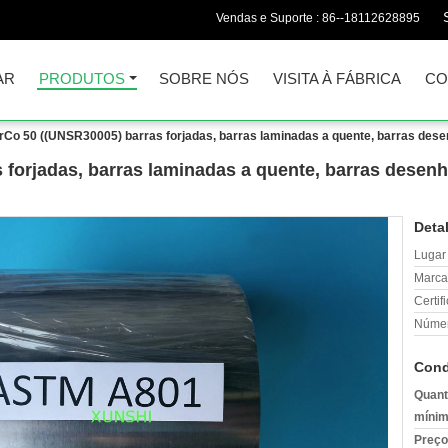
Vendas e Suporte :
86--18112628895
AR
PRODUTOS
SOBRE NÓS
VISITA À FÁBRICA
CO
rCo 50 ((UNSR30005) barras forjadas, barras laminadas a quente, barras desenh
forjadas, barras laminadas a quente, barras desenh
Deta
Lugar
Marca
Certif
Númer
Cond
Quant
mínim
Preço