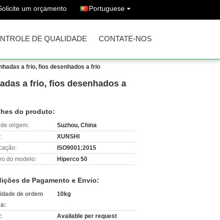
Solicite um orçamento
Portuguese
NTROLE DE QUALIDADE
CONTATE-NOS
adas a frio, fios desenhados a frio
adas a frio, fios desenhados a
lhes do produto:
 de origem:
Suzhou, China
:
XUNSHI
icação:
ISO9001:2015
o do modelo:
Hiperco 50
ições de Pagamento e Envio:
idade de ordem
10kg
a:
:
Available per request