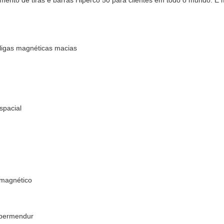
mento de tiras e barras Hiperco 50 para clientes em todo o mundo. E 
ligas magnéticas macias
spacial
o magnético
upermendur