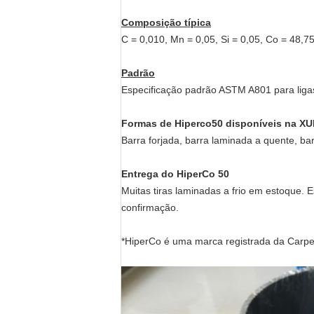
Composição típica
C = 0,010, Mn = 0,05, Si = 0,05, Co = 48,75
Padrão
Especificação padrão ASTM A801 ​​para lig
Formas de Hiperco50 disponíveis na X
Barra forjada, barra laminada a quente, barra t
Entrega do HiperCo 50
Muitas tiras laminadas a frio em estoque
confirmação.
*HiperCo é uma marca registrada da Carpe