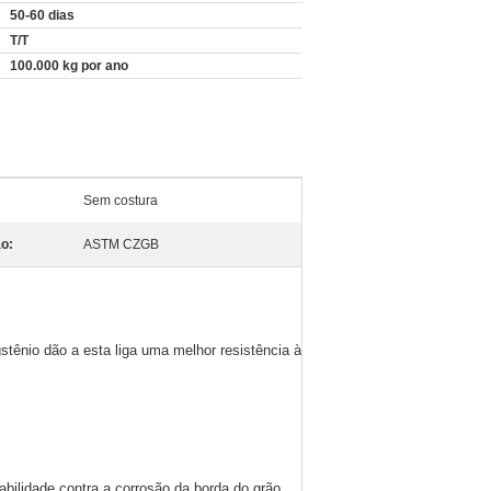
50-60 dias
T/T
100.000 kg por ano
Sem costura
o:
ASTM CZGB
tênio dão a esta liga uma melhor resistência à
bilidade contra a corrosão da borda do grão