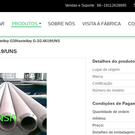
Vendas e Suporte :
86--18112628895
AR
PRODUTOS
SOBRE NÓS
VISITA À FÁBRICA
CO
telloy G3/Hastelloy G-3/2.4619/UNS
619/UNS
Detalhes do produto
Lugar de origem:
Marca:
Certificação:
Número do modelo:
Condições de Pagam
Quantidade de ordem
mínima:
Preço:
Detalhes da embalagem