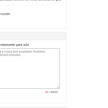
o mundo.
iretamente para nós
(
0
/ 3000)