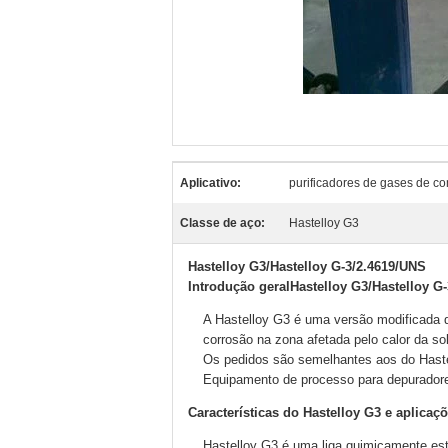
Aplicativo:
purificadores de gases de c
Classe de aço:
Hastelloy G3
Hastelloy G3/Hastelloy G-3/2.4619/UNS
Introdução geral
Hastelloy G3/Hastelloy G
A Hastelloy G3 é uma versão modificada d
corrosão na zona afetada pelo calor da so
Os pedidos são semelhantes aos do Haste
Equipamento de processo para depuradore
Características do Hastelloy G3 e aplicaçõ
Hastelloy G3 é uma liga quimicamente está