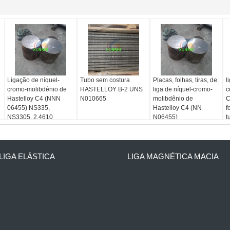
Ligação de níquel-
Tubo sem costura
Placas, folhas, tiras, de
l
M
cromo-molibdénio de
HASTELLOY B-2 UNS
liga de níquel-cromo-
c
Hastelloy C4 (NNN
N010665
molibdênio de
C
06455) NS335,
Hastelloy C4 (NN
f
NS3305, 2.4610
N06455)
t
LIGA ELÁSTICA
LIGA MAGNÉTICA MACIA