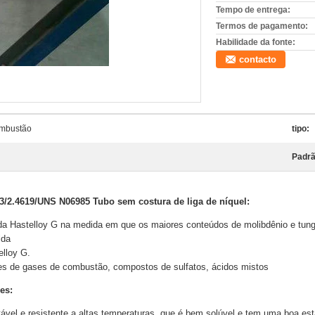
Tempo de entrega:
Termos de pagamento:
Habilidade da fonte:
contacto
ombustão
tipo:
Padrã
-3/2.4619/UNS N06985 Tubo sem costura de liga de níquel:
a Hastelloy G na medida em que os maiores conteúdos de molibdênio e tungs
lda
lloy G.
s de gases de combustão, compostos de sulfatos, ácidos mistos
es:
vel e resistente a altas temperaturas, que é bem solúvel e tem uma boa esta