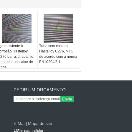
iga resistente à
Tubo sem costura
orrosão Hastelloy
Hastelloy C276, MTC
276 barra, chapa, fio,
de acordo com a norma
orja, tubo, encaixe de
EN10204/3.1
ubos
PEDIR UM ORÇAMENTO
Envie
E-Mail
Mapa do site
|
Site para celular