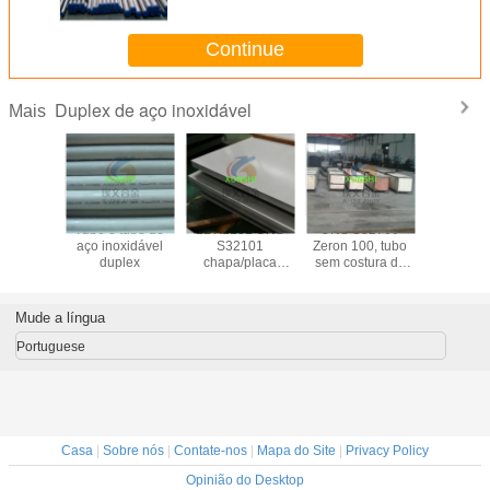
Continue
Duplex de aço inoxidável
Mais
 790, A
Tubo e tubo de
LDX2101 UNS
UNS S32760
S32906 b
s duplex
aço inoxidável
S32101
Zeron 100, tubo
placas, tu
noxidável
duplex
chapa/placa
sem costura de
costu
duplex de aço
aço inoxidável
acessóri
inoxidável
super duplex
tubos, fl
vendas di
Mude a língua
de fáb
(S329
Portuguese
Casa
|
Sobre nós
|
Contate-nos
|
Mapa do Site
|
Privacy Policy
Opinião do Desktop