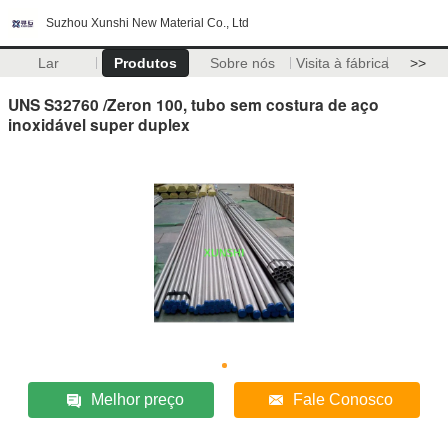
Suzhou Xunshi New Material Co., Ltd
Lar
Produtos
Sobre nós
Visita à fábrica
>>
UNS S32760 /Zeron 100, tubo sem costura de aço
inoxidável super duplex
Melhor preço
Fale Conosco