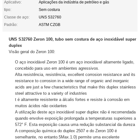
Aplicativo:
Aplicações da indústria de petróleo e gás
tipo:
Sem costura
Classe de aço:
UNS S32760
Padrão:
ASTM CZGB
UNS S32760 Zeron 100, tubo sem costura de aço inoxidável super
duplex
Visão geral do Zeron 100:
O aço inoxidável Zeron 100 é um aço inoxidável altamente ligado,
concebido para uso em ambientes agressivos.
Alta resistência, resistência, excellent corrosion resistance and its
resistance to corrosion in a wide range of organic and inorganic
acids are just a few characteristics that make this duplex stainless
steel attractive to a variety of industries
t é altamente resistente a álcalis fortes e resiste à corrosão em
muitos ácidos não oxidantes
A utilização deste aço inoxidável super duplex não é recomendada
quando envolve exposição prolongada a temperaturas superiores a
572° F. Esta exposição causa uma redução substancial da dureza
A composição química do duplex 2507 e do Zeron 100 é
semelhante, no entanto.5Max.1.0) permite uma excelente