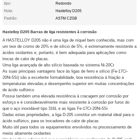
tipo:
Redondo
Nota:
Hastelloy D205
Padrão:
ASTM CZGB
Hastelloy D205 Barras de liga resistentes à corrosão
A HASTELLOY D205 não é uma liga de níquel bem conhecida, mas com
um teor de cromo de 20% e de silício de 5%, é extremamente resistente a
ácidos oxidantes e, portanto, é bem adequada para aplicações como
trocas de calor de placas.
Uma liga avançada de alto silício baseada no sistema Ni-20Cr
As suas principais vantagens face às ligas de ferro e silício (Fe-17Cr-
20Ni-5Si) são a excelente formabilidade, boa resistência à friação a
temperaturas elevadas,e desempenho superior em muitas concentrações
de ácido sulfúrico
Possui também uma elevada resistência à cracagem por corrosão por
esforço e é consideravelmente mais resistente à corrosão por furos do
que o aço inoxidável tipo 316L e as ligas Fe-17Cr-20Ni-5Si
Dadas estas propriedades, a liga D-205 constitui um material ideal para o
ácido sulfúrico, para os trocadores de calor de placas
Muito útil para todos os equipamentos envolvidos no processamento de
meios altamente oxidantes