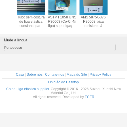
-C liga
Tubo sem costura
ASTM F1058 UNS
AMS 5875/5876
Tira de
 N09902
de liga elástica
R30003 (Co-Cr-Ni
R30003 faixa
elást
a de liga
constante para
liga) superligação
resistente à
anticorro
tica
aplicação em
3J21,Phynox,
corrosão alta
magnética 
tubos de Bourdon
W.Nr 2.4711
resistência,
resistê
ductilidade e boa
R300
Mude a língua
duração de fadiga
Portuguese
Casa
|
Sobre nós
|
Contate-nos
|
Mapa do Site
|
Privacy Policy
Opinião do Desktop
China Liga elástica supplier.
Copyright © 2016 - 2026 Suzhou Xunshi New
Material Co., Ltd.
All rights reserved. Developed by
ECER