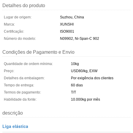
Detalhes do produto
Lugar de origem:
Suzhou, China
Marca:
XUNSHI
Certificação:
ISO9001
Número do modelo:
N09902, Ni-Span-C 902
Condições de Pagamento e Envio
Quantidade de ordem mínima:
10kg
Preço:
USD80/kg, EXW
Detalhes da embalagem:
Por exigência dos clientes
Tempo de entrega:
60 dias
Termos de pagamento:
T/T
Habilidade da fonte:
10.000kg por mês
descrição
Liga elástica