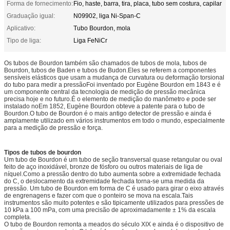
Forma de fornecimento:
Fio, haste, barra, tira, placa, tubo sem costura, capilar
Graduação igual:
N09902, liga Ni-Span-C
Aplicativo:
Tubo Bourdon, mola
Tipo de liga:
Liga FeNiCr
Os tubos de Bourdon também são chamados de tubos de mola, tubos de
Bourdon, tubos de Baden e tubos de Budon.Eles se referem a componentes
sensíveis elásticos que usam a mudança de curvatura ou deformação torsional
do tubo para medir a pressãoFoi inventado por Eugène Bourdon em 1843 e é
um componente central da tecnologia de medição de pressão mecânica
precisa hoje e no futuro.É o elemento de medição do manômetro e pode ser
instalado noEm 1852, Eugène Bourdon obteve a patente para o tubo de
Bourdon.O tubo de Bourdon é o mais antigo detector de pressão e ainda é
amplamente utilizado em vários instrumentos em todo o mundo, especialmente
para a medição de pressão e força.
Tipos de tubos de bourdon
Um tubo de Bourdon é um tubo de seção transversal quase retangular ou oval
feito de aço inoxidável, bronze de fósforo ou outros materiais de liga de
níquel.Como a pressão dentro do tubo aumenta sobre a extremidade fechada
do C, o deslocamento da extremidade fechada torna-se uma medida da
pressão. Um tubo de Bourdon em forma de C é usado para girar o eixo através
de engrenagens e fazer com que o ponteiro se mova na escala.Tais
instrumentos são muito potentes e são tipicamente utilizados para pressões de
10 kPa a 100 mPa, com uma precisão de aproximadamente ± 1% da escala
completa.
O tubo de Bourdon remonta a meados do século XIX e ainda é o dispositivo de