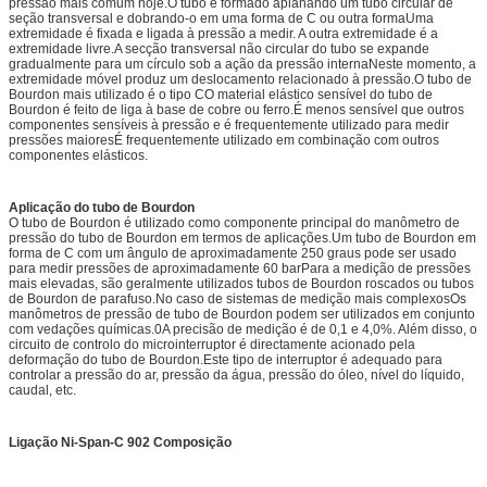
pressão mais comum hoje.O tubo é formado aplanando um tubo circular de
seção transversal e dobrando-o em uma forma de C ou outra formaUma
extremidade é fixada e ligada à pressão a medir. A outra extremidade é a
extremidade livre.A secção transversal não circular do tubo se expande
gradualmente para um círculo sob a ação da pressão internaNeste momento, a
extremidade móvel produz um deslocamento relacionado à pressão.O tubo de
Bourdon mais utilizado é o tipo CO material elástico sensível do tubo de
Bourdon é feito de liga à base de cobre ou ferro.É menos sensível que outros
componentes sensíveis à pressão e é frequentemente utilizado para medir
pressões maioresÉ frequentemente utilizado em combinação com outros
componentes elásticos.
Aplicação do tubo de Bourdon
O tubo de Bourdon é utilizado como componente principal do manômetro de
pressão do tubo de Bourdon em termos de aplicações.Um tubo de Bourdon em
forma de C com um ângulo de aproximadamente 250 graus pode ser usado
para medir pressões de aproximadamente 60 barPara a medição de pressões
mais elevadas, são geralmente utilizados tubos de Bourdon roscados ou tubos
de Bourdon de parafuso.No caso de sistemas de medição mais complexosOs
manômetros de pressão de tubo de Bourdon podem ser utilizados em conjunto
com vedações químicas.0A precisão de medição é de 0,1 e 4,0%. Além disso, o
circuito de controlo do microinterruptor é directamente acionado pela
deformação do tubo de Bourdon.Este tipo de interruptor é adequado para
controlar a pressão do ar, pressão da água, pressão do óleo, nível do líquido,
caudal, etc.
Ligação Ni-Span-C 902 Composição