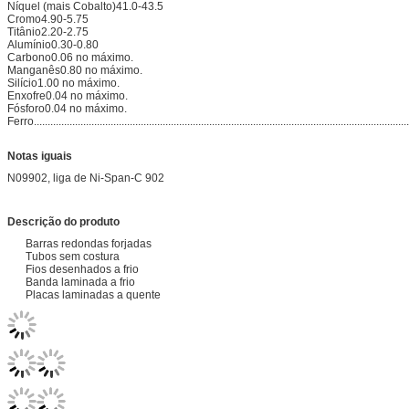
Níquel (mais Cobalto)41.0-43.5
Cromo4.90-5.75
Titânio2.20-2.75
Alumínio0.30-0.80
Carbono0.06 no máximo.
Manganês0.80 no máximo.
Silício1.00 no máximo.
Enxofre0.04 no máximo.
Fósforo0.04 no máximo.
Ferro............................................................................................................................................
Notas iguais
N09902, liga de Ni-Span-C 902
Descrição do produto
Barras redondas forjadas
Tubos sem costura
Fios desenhados a frio
Banda laminada a frio
Placas laminadas a quente