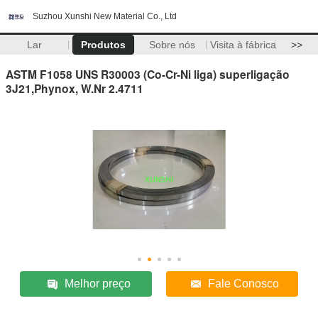
Suzhou Xunshi New Material Co., Ltd
Lar
Produtos
Sobre nós
Visita à fábrica
>>
ASTM F1058 UNS R30003 (Co-Cr-Ni liga) superligação
3J21,Phynox, W.Nr 2.4711
Melhor preço
Fale Conosco