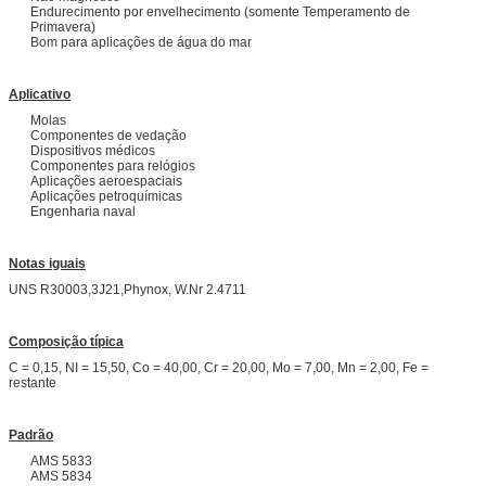
Endurecimento por envelhecimento (somente Temperamento de
Primavera)
Bom para aplicações de água do mar
Aplicativo
Molas
Componentes de vedação
Dispositivos médicos
Componentes para relógios
Aplicações aeroespaciais
Aplicações petroquímicas
Engenharia naval
Notas iguais
UNS R30003,3J21,Phynox, W.Nr 2.4711
Composição típica
C = 0,15, NI = 15,50, Co = 40,00, Cr = 20,00, Mo = 7,00, Mn = 2,00, Fe =
restante
Padrão
AMS 5833
AMS 5834