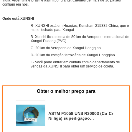
Índia, Argentina e Brasil e assim por diante. Clientes de mais de 30 países
confiam em nós.
Onde está XUNSHI
R- XUNSHI está em Huaqiao, Kunshan, 215332 China, que é
muito fechado para Xangai.
B- Xunshi fica a cerca de 80 km do Aeroporto Internacional de
Xangai Pudong (PVG).
C- 20 km do Aeroporto de Xangai Hongqiao
D- 20 km da estação ferroviária de Xangai Hongqiao
E- Você pode entrar em contato com o departamento de
vendas da XUNSHI para obter um serviço de coleta.
Obter o melhor preço para
ASTM F1058 UNS R30003 (Co-Cr-
Ni liga) superligação
3J21,Phynox, W.Nr 2.4711