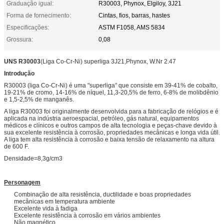
Graduação igual:
R30003, Phynox, Elgiloy, 3J21
Forma de fornecimento:
Cintas, fios, barras, hastes
Especificações:
ASTM F1058, AMS 5834
Grossura:
0,08
UNS R30003
(Liga Co-Cr-Ni) superliga 3J21,Phynox, W.Nr 2.47
Introdução
R30003 (liga Co-Cr-Ni) é uma "superliga" que consiste em 39-41% de cobalto,
19-21% de cromo, 14-16% de níquel, 11,3-20,5% de ferro, 6-8% de molibdênio
e 1,5-2,5% de manganês.
A liga R30003 foi originalmente desenvolvida para a fabricação de relógios e é
aplicada na indústria aeroespacial, petróleo, gás natural, equipamentos
médicos e clínicos e outros campos de alta tecnologia e peças-chave devido à
sua excelente resistência à corrosão, propriedades mecânicas e longa vida útil.
A liga tem alta resistência à corrosão e baixa tensão de relaxamento na altura
de 600 F.
Densidade=8,3g/cm3
Personagem
Combinação de alta resistência, ductilidade e boas propriedades
mecânicas em temperatura ambiente
Excelente vida à fadiga
Excelente resistência à corrosão em vários ambientes
Não magnético