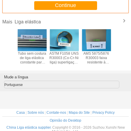
Continue
Liga elástica
Mais
-C liga
Tubo sem costura
ASTM F1058 UNS
AMS 5875/5876
Tira de
 N09902
de liga elástica
R30003 (Co-Cr-Ni
R30003 faixa
elást
a de liga
constante para
liga) superligação
resistente à
anticorro
tica
aplicação em
3J21,Phynox,
corrosão alta
magnética 
tubos de Bourdon
W.Nr 2.4711
resistência,
resistê
ductilidade e boa
R300
Mude a língua
duração de fadiga
Portuguese
Casa
|
Sobre nós
|
Contate-nos
|
Mapa do Site
|
Privacy Policy
Opinião do Desktop
China Liga elástica supplier.
Copyright © 2016 - 2026 Suzhou Xunshi New