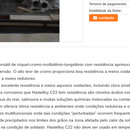
Termos de pagamento:
Habilidade da fonte:
contacto
versátil de níquel-cromo-molibdênio-tungstênio com resistência aprimor
 tensão. O alto teor de cromo proporciona boa resistência a meios oxid
a a meios redutores.
 excelente resistência a meios aquosos oxidantes, incluindo cloro úmid
s corrosivos que Hastelloy C22 tem resistência são cloretos ácidos oxi
, água do mar, salmoura e muitas soluções químicas misturadas ou cont
ém oferece ótima resistência a ambientes onde condições redutoras e 
ões multifuncionais onde tais condições “perturbadas” ocorrem frequen
 de precipitados nos limites dos grãos na zona afetada pelo calor da 
 na condição de soldado. Hastelloy C22 não deve ser usado em tempe