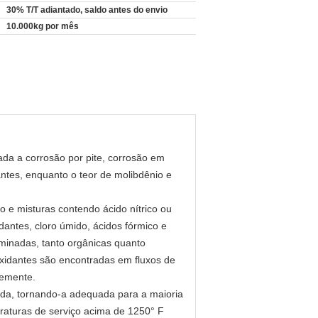
30% T/T adiantado, saldo antes do envio
10.000kg por mês
ada a corrosão por pite, corrosão em
antes, enquanto o teor de molibdênio e
o e misturas contendo ácido nítrico ou
dantes, cloro úmido, ácidos fórmico e
aminadas, tanto orgânicas quanto
oxidantes são encontradas em fluxos de
temente.
solda, tornando-a adequada para a maioria
raturas de serviço acima de 1250° F