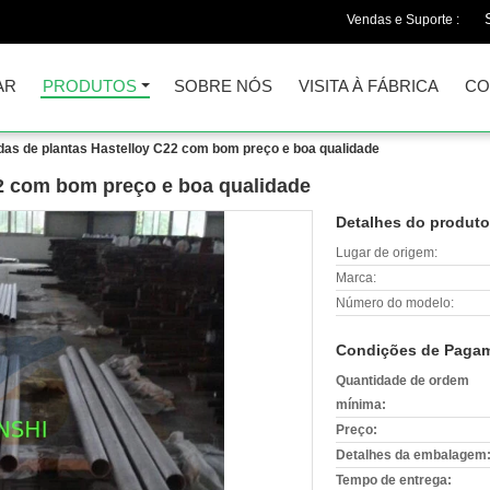
Vendas e Suporte :
AR
PRODUTOS
SOBRE NÓS
VISITA À FÁBRICA
CO
das de plantas Hastelloy C22 com bom preço e boa qualidade
2 com bom preço e boa qualidade
Detalhes do produto
Lugar de origem:
Marca:
Número do modelo:
Condições de Pagam
Quantidade de ordem
mínima:
Preço:
Detalhes da embalagem
Tempo de entrega: