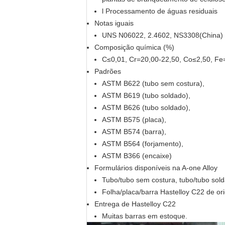
l Processamento de águas residuais
Notas iguais
UNS N06022, 2.4602, NS3308(China)
Composição química (%)
C≤0,01, Cr=20,00-22,50, Co≤2,50, Fe=
Padrões
ASTM B622 (tubo sem costura),
ASTM B619 (tubo soldado),
ASTM B626 (tubo soldado),
ASTM B575 (placa),
ASTM B574 (barra),
ASTM B564 (forjamento),
ASTM B366 (encaixe)
Formulários disponíveis na A-one Alloy
Tubo/tubo sem costura, tubo/tubo soldad
Folha/placa/barra Hastelloy C22 de o
Entrega de Hastelloy C22
Muitas barras em estoque.