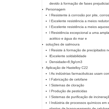
devido à formação de fases prejudici
Personagem
l Resistente à corrosão por pite, corr
l Excelente resistência a meios reduto
l Excelente resistência a meios aquos
l Resistência excepcional a uma ampla
acético e água do mar e
soluções de salmoura
l Resiste à formação de precipitados n
lExcelente soldabilidade
Densidade=8,9g/cm3
Aplicação de Hastelloy C22
l As indústrias farmacêuticas usam co
l Fabricação de celofane
l Sistemas de cloração
l Produção de pesticidas
l Sistemas de purificação de incineraç
l Indústria de processos químicos em
plantas de branqueamento de celulos