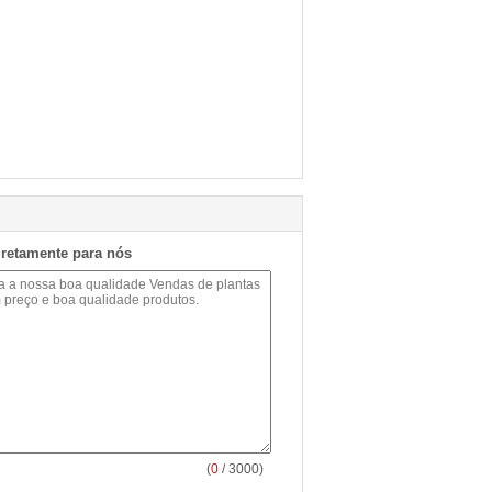
iretamente para nós
(
0
/ 3000)