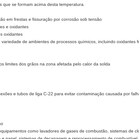
ais que se formam acima desta temperatura.
osão em frestas e fissuração por corrosão sob tensão
res e oxidantes
os oxidantes
 variedade de ambientes de processos químicos, incluindo oxidantes fo
os limites dos grãos na zona afetada pelo calor da solda
nexões e tubos de liga C-22 para evitar contaminação causada por fal
ão
 equipamentos como lavadores de gases de combustão, sistemas de clo
e e papel, sistemas de decapagem e reprocessamento de combustível 