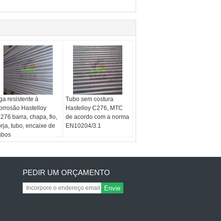
iga resistente à
Tubo sem costura
orrosão Hastelloy
Hastelloy C276, MTC
276 barra, chapa, fio,
de acordo com a norma
orja, tubo, encaixe de
EN10204/3.1
ubos
PEDIR UM ORÇAMENTO
Envie