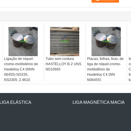
Ligação de níquel-
Tubo sem costura
Placas, folhas, tiras, de
l
M
cromo-molibdénio de
HASTELLOY B-2 UNS
liga de níquel-cromo-
c
Hastelloy C4 (NNN
N010665
molibdênio de
C
06455) NS335,
Hastelloy C4 (NN
f
NS3305, 2.4610
N06455)
t
LIGA ELÁSTICA
LIGA MAGNÉTICA MACIA