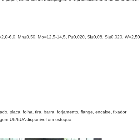
2,0-6,0, Mn≤0,50, Mo=12,5-14,5, P≤0,020, Si≤0,08, Si≤0,020, W=2,50-
o, placa, folha, tira, barra, forjamento, flange, encaixe, fixador
rigem UE/EUA disponível em estoque.