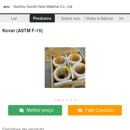
Suzhou Xunshi New Material Co., Ltd
Lar
Produtos
Sobre nós
Visita à fábrica
>>
Kovar (ASTM F-15)
Melhor preço
Fale Conosco
Detalhes do produto