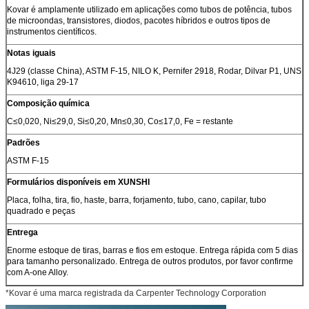
Kovar é amplamente utilizado em aplicações como tubos de potência, tubos
de microondas, transistores, diodos, pacotes híbridos e outros tipos de
instrumentos científicos.
Notas iguais
4J29 (classe China), ASTM F-15, NILO K, Pernifer 2918, Rodar, Dilvar P1, UNS
K94610, liga 29-17
Composição química
C≤0,020, Ni≤29,0, Si≤0,20, Mn≤0,30, Co≤17,0, Fe = restante
Padrões
ASTM F-15
Formulários disponíveis em XUNSHI
Placa, folha, tira, fio, haste, barra, forjamento, tubo, cano, capilar, tubo
quadrado e peças
Entrega
Enorme estoque de tiras, barras e fios em estoque. Entrega rápida com 5 dias
para tamanho personalizado. Entrega de outros produtos, por favor confirme
com A-one Alloy.
*Kovar é uma marca registrada da Carpenter Technology Corporation