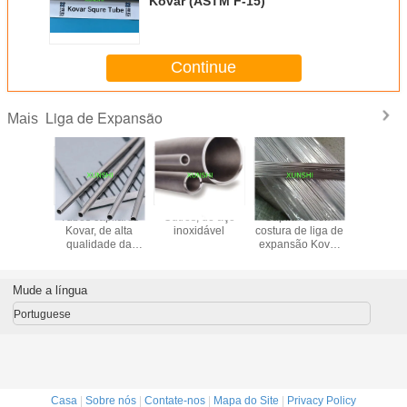
Kovar (ASTM F-15)
Continue
Liga de Expansão
Mais
 Invar,
Tubos capilares
Outros, de aço
Capilário sem
Kovar (A
 Alloy46,
Kovar, de alta
inoxidável
costura de liga de
15)
0 Tubo
qualidade da
expansão Kovar
 de liga
China.
com diâmetro
pansão
mínimo de 0,2 mm
Mude a língua
Portuguese
Casa
|
Sobre nós
|
Contate-nos
|
Mapa do Site
|
Privacy Policy