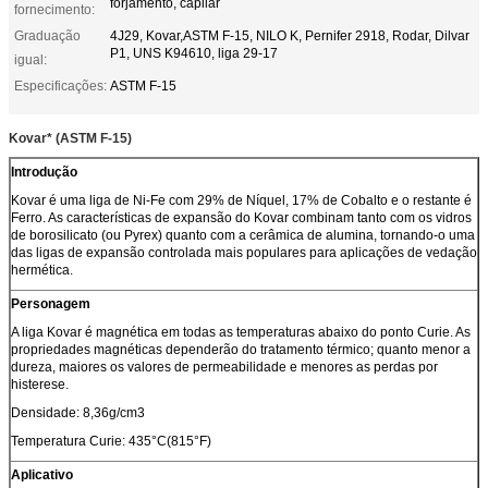
forjamento, capilar
fornecimento:
Graduação
4J29, Kovar,ASTM F-15, NILO K, Pernifer 2918, Rodar, Dilvar
P1, UNS K94610, liga 29-17
igual:
Especificações:
ASTM F-15
Kovar* (ASTM F-15)
Introdução
Kovar é uma liga de Ni-Fe com 29% de Níquel, 17% de Cobalto e o restante é
Ferro. As características de expansão do Kovar combinam tanto com os vidros
de borosilicato (ou Pyrex) quanto com a cerâmica de alumina, tornando-o uma
das ligas de expansão controlada mais populares para aplicações de vedação
hermética.
Personagem
A liga Kovar é magnética em todas as temperaturas abaixo do ponto Curie. As
propriedades magnéticas dependerão do tratamento térmico; quanto menor a
dureza, maiores os valores de permeabilidade e menores as perdas por
histerese.
Densidade: 8,36g/cm3
Temperatura Curie: 435°C(815°F)
Aplicativo