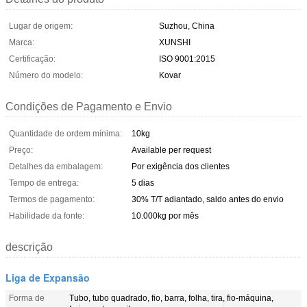
Lugar de origem:
Suzhou, China
Marca:
XUNSHI
Certificação:
ISO 9001:2015
Número do modelo:
Kovar
Condições de Pagamento e Envio
Quantidade de ordem mínima:
10kg
Preço:
Available per request
Detalhes da embalagem:
Por exigência dos clientes
Tempo de entrega:
5 dias
Termos de pagamento:
30% T/T adiantado, saldo antes do envio
Habilidade da fonte:
10.000kg por mês
descrição
Liga de Expansão
Forma de
Tubo, tubo quadrado, fio, barra, folha, tira, fio-máquina,