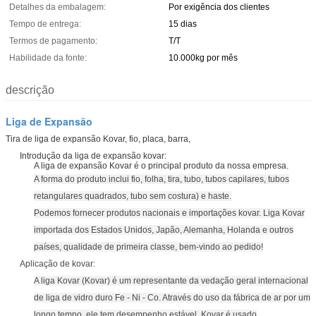
Detalhes da embalagem:
Por exigência dos clientes
Tempo de entrega:
15 dias
Termos de pagamento:
T/T
Habilidade da fonte:
10.000kg por mês
descrição
Liga de Expansão
Tira de liga de expansão Kovar, fio, placa, barra,
Introdução da liga de expansão kovar:
A liga de expansão Kovar é o principal produto da nossa empresa.
A forma do produto inclui fio, folha, tira, tubo, tubos capilares, tubos
retangulares quadrados, tubo sem costura) e haste.
Podemos fornecer produtos nacionais e importações kovar. Liga Kovar
importada dos Estados Unidos, Japão, Alemanha, Holanda e outros
países, qualidade de primeira classe, bem-vindo ao pedido!
Aplicação de kovar:
A liga Kovar (Kovar) é um representante da vedação geral internacional
de liga de vidro duro Fe - Ni - Co. Através do uso da fábrica de ar por um
longo tempo, ele tem desempenho estável. Kovar é usado