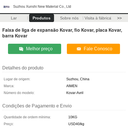
Suzhou Xunshi New Material Co., Ltd
Lar
Produtos
Sobre nós
Visita à fábrica
>>
Faixa de liga de expansão Kovar, fio Kovar, placa Kovar,
barra Kovar
Melhor preço
Fale Conosco
Detalhes do produto
Lugar de origem:
Suzhou, China
Marca:
AIWEN
Número do modelo:
Kovar-Avril
Condições de Pagamento e Envio
Quantidade de ordem mínima:
10KG
Preço:
USD40/kg