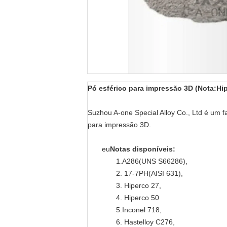
Pó esférico para impressão 3D
(Nota
:Hi
Suzhou A-one Special Alloy Co., Ltd é um fa
para impressão 3D.
eu
Notas disponíveis:
1.A286(UNS S66286),
2. 17-7PH(AISI 631),
3. Hiperco 27,
4. Hiperco 50
5.Inconel 718,
6. Hastelloy C276,