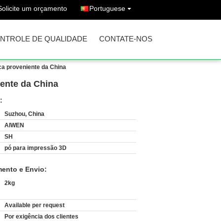
Solicite um orçamento
Portuguese
NTROLE DE QUALIDADE
CONTATE-NOS
ca proveniente da China
iente da China
:
Suzhou, China
AIWEN
SH
pó para impressão 3D
ento e Envio:
2kg
Available per request
:
Por exigência dos clientes