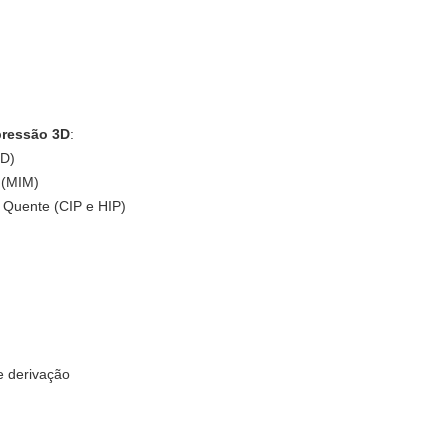
pressão 3D
:
3D)
 (MIM)
a Quente (CIP e HIP)
e derivação