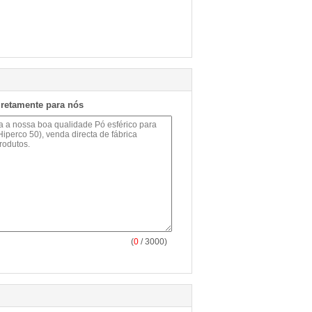
iretamente para nós
(
0
/ 3000)