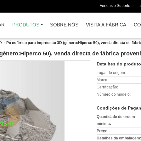
Vendas e Suporte :
AR
PRODUTOS
SOBRE NÓS
VISITA À FÁBRICA
CO
3D
Pó esférico para impressão 3D (gênero:Hiperco 50), venda directa de fábri
gênero:Hiperco 50), venda directa de fábrica proven
Detalhes do produto
Lugar de origem:
Marca:
Certificação:
Número do modelo:
Condições de Pagam
Quantidade de ordem
mínima:
Preço:
Detalhes da embalagem