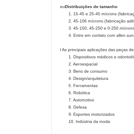
eu
Distribuições de tamanho
1. 15-45 e 25-45 mícrons (fabricaç
2. 45-106 mícrons (fabricação aditi
3. 45-150, 45-250 e 0-250 mícrons
4. Entre em contato com allen.su
l As principais aplicações das peças 
1. Dispositivos médicos e odontol
2. Aeroespacial
3. Bens de consumo
4. Design/arquitetura
5. Ferramentas
6. Robótica
7. Automotivo
8. Defesa
9. Esportes motorizados
10. Indústria da moda