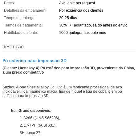
Preço:
Available per request
Detalhes da embalagem:
Por exigência dos clientes
Tempo de entrega:
20-25 dias
Termos de pagamento:
30% T/T adiantado, saldo antes do envio
Habilidade da fonte:
1000 quilogramas pelo mês
descrição
Pó esférico para impressão 3D
(Classe: Hastelloy X) Pó esférico para impressão 3D, proveniente da China,
a um preço competitivo
Suzhou A-one Special alloy Co., Ltd é um fabricante profissional de aço
inoxidável, liga magnética macia, liga de níquel e liga de cobalto em pó
esférico para impressão 3D.
Eu...
Graus disponíveis:
1. A286 ((UNS S66286),
2. 17-7PH ((AISI 631),
3Hiperco 27,