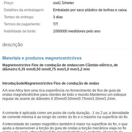
Preço:
usd1.5/meter
Detalhes da embalagem:
Embalado por saco plástico de bolhas e caixa
Tempo de entrega:
3 dias
Termos de pagamento:
T/T
Habilidade da fonte:
1000000 medidores pelo ano
descrição
Materiais e produtos magnetostrictivos
Magnetostrictive
Fios de condução de ondas
com
Câmbio elétrico, de
diâmetro 0,35 mm/0,50 mm/0,75 mm/1,0 mm/1,2 mm
Introdução
de
Magnetostrictive
Fios de condução de ondas
A A-one Alloy tem uma rica experiência no fornecimento de fios de guia de
ondas magnetostrictive para clientes de todo o mundo.Mantemos um estoque
regular de arame de diâmetro 0.35mm/0.50mm/0.75mm/1.0mm/1.2mm.
A corrente é aplicada como um pulso de curta duração, -1 ou 2 μs; a densidade
de corrente mínima é ao longo do centro do fio e o máximo na superfície do fio.
A intensidade do campo magnético também é maior na superfície do fio, o que
ajuda a desenvolver a torção do guia de ondas.a torção mecânica viaja no fio