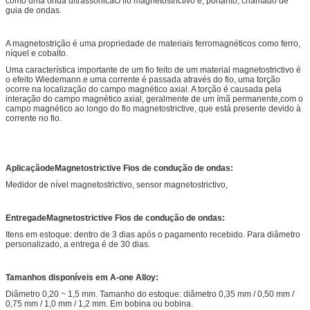
como uma onda ultrassônicaO fio magnetostrictivo é, portanto, chamado de
guia de ondas.
A magnetostrição é uma propriedade de materiais ferromagnéticos como ferro,
níquel e cobalto.
Uma característica importante de um fio feito de um material magnetostrictivo é
o efeito Wiedemann.e uma corrente é passada através do fio, uma torção
ocorre na localização do campo magnético axial. A torção é causada pela
interação do campo magnético axial, geralmente de um ímã permanente,com o
campo magnético ao longo do fio magnetostrictive, que está presente devido à
corrente no fio.
Aplicação
de
Magnetostrictive
Fios de condução de ondas
:
Medidor de nível magnetostrictivo, sensor magnetostrictivo,
Entrega
de
Magnetostrictive
Fios de condução de ondas
:
Itens em estoque: dentro de 3 dias após o pagamento recebido. Para diâmetro
personalizado, a entrega é de 30 dias.
Tamanhos disponíveis
em A-one Alloy
:
Diâmetro 0,20 ~ 1,5 mm. Tamanho do estoque: diâmetro 0,35 mm / 0,50 mm /
0,75 mm / 1,0 mm / 1,2 mm. Em bobina ou bobina.