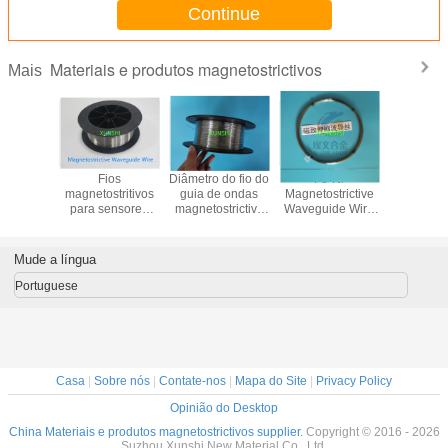
Continue
Materiais e produtos magnetostrictivos
Mais
etos de
Fios
Diâmetro do fio do
Fe-Ni
Cabos de 
das
magnetostritivos
guia de ondas
Magnetostrictive
ond
trictivas
para sensores
magnetostrictivo
Waveguide Wire
magnetost
rande
magnetostritivos
0,50 mm para o
(Fé-Ni fio de guia
para med
ade com
Diâmetro 0,75 mm
sensor de
de ondas
de nív
ro 0,5
Entrega rápida e
medidor de nível
magnetostrictivo)
sensor
Mude a língua
 mm/0,8
amostra gratuita
magnetostrictivo
desloca
m
disponível
Portuguese
Casa
|
Sobre nós
|
Contate-nos
|
Mapa do Site
|
Privacy Policy
Opinião do Desktop
China Materiais e produtos magnetostrictivos supplier.
Copyright © 2016 - 2026
Suzhou Xunshi New Material Co., Ltd.