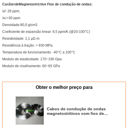
Caráter
de
Magnetostrictive
Fios de condução de ondas
:
λ//: 28 ppm;
λs:≈30 ppm
Densidade:80,0 g/cm3
Coeficiente de expansão linear: 8,5 ppm/K (@20-100°C)
Resistividade: 1,1 μΩ·m
Resistência à tração: > 930 MPa
Temperatura de funcionamento: -40°C a 100°C
Modulo de elasticidade: 170~190 Gpa
Modulo de cisalhamento: 60~65 GPa
Obter o melhor preço para
Cabos de condução de ondas
magnetostritivos com fios de
diâmetro 0,35 mm/0,50 mm/0,75
mm/1,0 mm