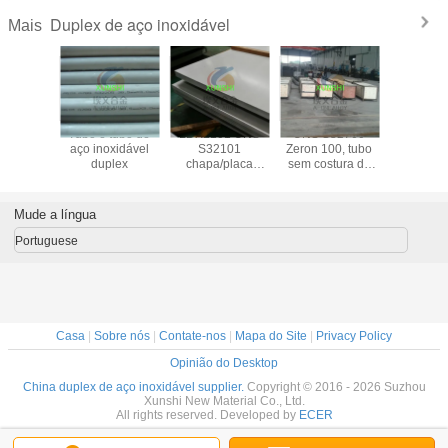
Duplex de aço inoxidável
Mais
 790, A
Tubo e tubo de
LDX2101 UNS
UNS S32760
S32906 b
s duplex
aço inoxidável
S32101
Zeron 100, tubo
placas, tu
noxidável
duplex
chapa/placa
sem costura de
costu
duplex de aço
aço inoxidável
acessóri
inoxidável
super duplex
tubos, fl
vendas di
Mude a língua
de fáb
(S329
Portuguese
Casa
|
Sobre nós
|
Contate-nos
|
Mapa do Site
|
Privacy Policy
Opinião do Desktop
China duplex de aço inoxidável supplier.
Copyright © 2016 - 2026 Suzhou
Xunshi New Material Co., Ltd.
All rights reserved. Developed by
ECER