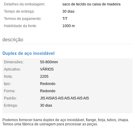
Detalhes da embalagem:
saco de tecido ou caixa de madeira
Tempo de entrega:
30 dias
Termos de pagamento:
T/T
Habilidade da fonte:
1000 m
descrição
Duplex de aço inoxidável
Dimensões:
50-800mm
Aplicativo:
VÁRIOS
Nota:
2205
tipo:
Redondo
Forma:
Redondo
Padrão:
JIS AISIAS AIS AIS AIS AIS AIS
Entrega:
30 dias
Podemos fornecer barra duplex de aço inoxidável, flange, forja, tubos, chapa.
Temos uma fábrica de usinagem para processar as peças.