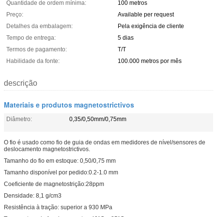
Quantidade de ordem mínima:
100 metros
Preço:
Available per request
Detalhes da embalagem:
Pela exigência de cliente
Tempo de entrega:
5 dias
Termos de pagamento:
T/T
Habilidade da fonte:
100.000 metros por mês
descrição
Materiais e produtos magnetostrictivos
Diâmetro:
0,35/0,50mm/0,75mm
O fio é usado como fio de guia de ondas em medidores de nível/sensores de
deslocamento magnetostrictivos.
Tamanho do fio em estoque: 0,50/0,75 mm
Tamanho disponível por pedido:0.2-1.0 mm
Coeficiente de magnetostrição:28ppm
Densidade: 8,1 g/cm3
Resistência à tração: superior a 930 MPa