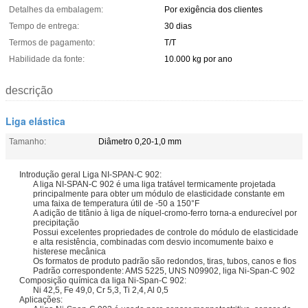
Detalhes da embalagem:
Por exigência dos clientes
Tempo de entrega:
30 dias
Termos de pagamento:
T/T
Habilidade da fonte:
10.000 kg por ano
descrição
Liga elástica
Tamanho:
Diâmetro 0,20-1,0 mm
Introdução geral Liga NI-SPAN-C 902:
A liga NI-SPAN-C 902 é uma liga tratável termicamente projetada
principalmente para obter um módulo de elasticidade constante em
uma faixa de temperatura útil de -50 a 150°F
A adição de titânio à liga de níquel-cromo-ferro torna-a endurecível por
precipitação
Possui excelentes propriedades de controle do módulo de elasticidade
e alta resistência, combinadas com desvio incomumente baixo e
histerese mecânica
Os formatos de produto padrão são redondos, tiras, tubos, canos e fios
Padrão correspondente: AMS 5225, UNS N09902, liga Ni-Span-C 902
Composição química da liga Ni-Span-C 902:
Ni 42,5, Fe 49,0, Cr 5,3, Ti 2,4, Al 0,5
Aplicações: