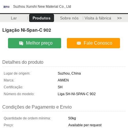
Suzhou Xunshi New Material Co., Ltd
Lar
Produtos
Sobre nós
Visita à fábrica
>>
Ligação Ni-Span-C 902
Melhor preço
Fale Conosco
Detalhes do produto
Lugar de origem:
Suzhou, China
Marca:
AIWEN
Certificação:
SH
Número do modelo:
Liga SH-NI-SPAN-C 902
Condições de Pagamento e Envio
Quantidade de ordem mínima:
50kg
Preço:
Available per request