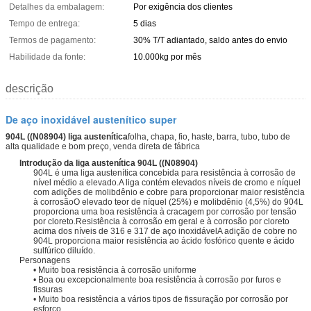
Detalhes da embalagem:
Por exigência dos clientes
Tempo de entrega:
5 dias
Termos de pagamento:
30% T/T adiantado, saldo antes do envio
Habilidade da fonte:
10.000kg por mês
descrição
De aço inoxidável austenítico super
904L ((N08904) liga austenítica
folha, chapa, fio, haste, barra, tubo, tubo de
alta qualidade e bom preço, venda direta de fábrica
Introdução da liga austenítica 904L ((N08904)
904L é uma liga austenítica concebida para resistência à corrosão de
nível médio a elevado.A liga contém elevados níveis de cromo e níquel
com adições de molibdênio e cobre para proporcionar maior resistência
à corrosãoO elevado teor de níquel (25%) e molibdênio (4,5%) do 904L
proporciona uma boa resistência à cracagem por corrosão por tensão
por cloreto.Resistência à corrosão em geral e à corrosão por cloreto
acima dos níveis de 316 e 317 de aço inoxidávelA adição de cobre no
904L proporciona maior resistência ao ácido fosfórico quente e ácido
sulfúrico diluído.
Personagens
• Muito boa resistência à corrosão uniforme
• Boa ou excepcionalmente boa resistência à corrosão por furos e
fissuras
• Muito boa resistência a vários tipos de fissuração por corrosão por
esforço