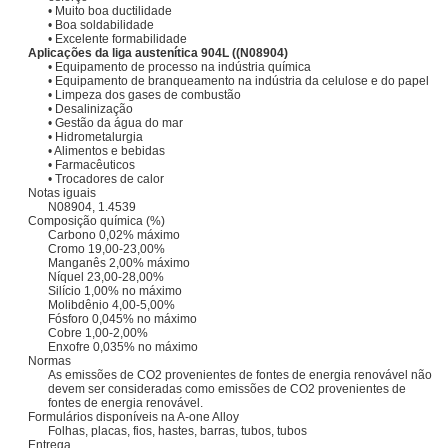
• Muito boa ductilidade
• Boa soldabilidade
• Excelente formabilidade
Aplicações da liga austenítica 904L ((N08904)
• Equipamento de processo na indústria química
• Equipamento de branqueamento na indústria da celulose e do papel
• Limpeza dos gases de combustão
• Desalinização
• Gestão da água do mar
• Hidrometalurgia
• Alimentos e bebidas
• Farmacêuticos
• Trocadores de calor
Notas iguais
N08904, 1.4539
Composição química (%)
Carbono 0,02% máximo
Cromo 19,00-23,00%
Manganês 2,00% máximo
Níquel 23,00-28,00%
Silício 1,00% no máximo
Molibdênio 4,00-5,00%
Fósforo 0,045% no máximo
Cobre 1,00-2,00%
Enxofre 0,035% no máximo
Normas
As emissões de CO2 provenientes de fontes de energia renovável não
devem ser consideradas como emissões de CO2 provenientes de
fontes de energia renovável.
Formulários disponíveis na A-one Alloy
Folhas, placas, fios, hastes, barras, tubos, tubos
Entrega