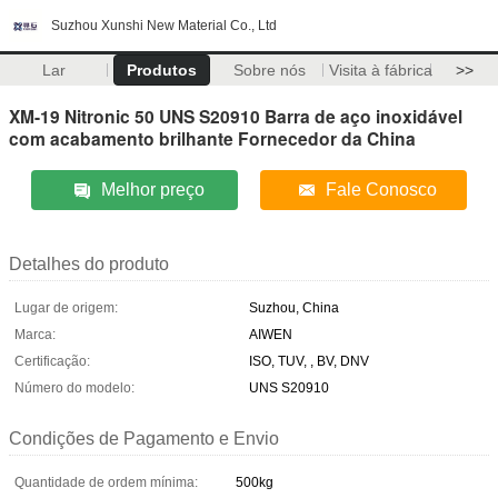
Suzhou Xunshi New Material Co., Ltd
Lar
Produtos
Sobre nós
Visita à fábrica
>>
XM-19 Nitronic 50 UNS S20910 Barra de aço inoxidável
com acabamento brilhante Fornecedor da China
Melhor preço
Fale Conosco
Detalhes do produto
Lugar de origem:
Suzhou, China
Marca:
AIWEN
Certificação:
ISO, TUV, , BV, DNV
Número do modelo:
UNS S20910
Condições de Pagamento e Envio
Quantidade de ordem mínima:
500kg