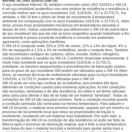
Nitronic 50, UNS S20910 (XM-19)
O aço inoxidável Nitronic 50, também conhecido como UNS S20910 e XM-19,
é um aço inoxidável austenítico com uma mistura de resistência e resistência à
corrosão melhor que os aços inoxidáveis ​​316, 316/316L, 317 e 317/317L. Na
verdade, o XM-19 tem o dobro do limite de escoamento à temperatura
ambiente em comparação com os aços inoxidáveis ​​316/316L e 317/317L. Além
disso, possui boas propriedades mecânicas em temperaturas elevadas e
abaixo de zero. Outras características que diferenciam o XM-19 de outros tipos
de aço inoxidável são que ele não se torna magnético quando trabalhado a frio
severamente e possui excelente resistência à corrosão em ambientes
agressivos, como aplicações marítimas.
O XM-19 é composto entre 20% e 23% de cromo, 11% a 13% de níquel, 4% a
6% de manganês e 1,5% a 3% de molibdênio, sendo o restante ferro. Também
são encontrados vestígios de carbono, silício, enxofre, fósforo, nitrogênio,
colúbio (ou nióbio) e vanádio no XM-19. Conforme observado anteriormente, é
muito mais resistente que os aços inoxidáveis ​​316/316L e 317/317L;
entretanto, os mesmos equipamentos e procedimentos de fabricação usados ​​
para os graus de aço inoxidável 300 podem ser utilizados para o XM-19. Além
disso, as mesmas técnicas de resfriamento utilizadas para os Aços Inoxidáveis ​​
316/316L e 317/317L podem ser utilizadas para o XM-19.
XM-19 pode ser uma liga confusa de se trabalhar, pois existem três tipos
diferentes de condições usadas para inúmeras aplicações. As três condições
são recozidas, laminadas e de alta resistência. As-rolled é um termo utilizado
pela usina para afirmar o fato de se tratar de um material “laminado”. Todas as
condições do XM-19 são lançadas primeiro. Tanto a condição recozida quanto
a condição laminada são laminadas na mesma temperatura. Para adquirir o
XM-19 recozido, o material seria primeiro laminado, seguido por um moinho ou
processo de recozimento local que reduz as propriedades de tração e
rendimento, resultando em um material mais trabalhável. Por outro lado, a
transformação do XM-19 na condição de alta resistência só pode ser feita na
fábrica após o processo de laminação original, que é feito a uma temperatura
mais baixa do que o material recozido e laminado para ajudar ainda mais a