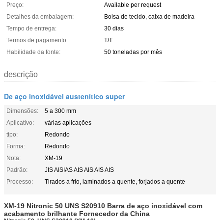
Preço:
Available per request
Detalhes da embalagem:
Bolsa de tecido, caixa de madeira
Tempo de entrega:
30 dias
Termos de pagamento:
T/T
Habilidade da fonte:
50 toneladas por mês
descrição
De aço inoxidável austenítico super
Dimensões:
5 a 300 mm
Aplicativo:
várias aplicações
tipo:
Redondo
Forma:
Redondo
Nota:
XM-19
Padrão:
JIS AISIAS AIS AIS AIS AIS
Processo:
Tirados a frio, laminados a quente, forjados a quente
XM-19 Nitronic 50 UNS S20910 Barra de aço inoxidável com
acabamento brilhante Fornecedor da China