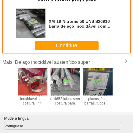
XM-19 Nitronic 50 UNS S20910
Barra de aço inoxidável com
acabamento brilhante
Fornecedor da China
Continue
De aço inoxidável austenítico super
Mais
tronic 50
Tubo de aço
654SMO /S32654
904L ((N08904)
1.4441/
20910
inoxidável sem
/1.4652 tubos sem
placas, fios,
/UNS S
de aço
costura F44
costura para
barras, tubos, de
fio/tubos/
vel com
aplicações
liga austenítica,
aço inox
mento
offshore exigentes
de elevada
hante
qualidade e bom
Mude a língua
edor da
preço
ina
Portuguese