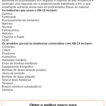
aumentar as propriedades. Em seguida, o material de alta resistência é
laminado uma segunda vez e posteriormente trabalhado a frio, o que
novamente aumenta ainda mais as propriedades físicas do material.
As indústrias que usam o XM-19 incluem:
Químico
Fertilizante
Processamento de alimentos
Marinho
Nuclear
Petroquímica
Petróleo
Celulose e Papel
Têxtil
Os produtos parcial ou totalmente construídos com XM-19 incluem:
Correntes
Cabos
Fixadores
Acessórios
Hardware marítimo
Eixos de bombas marítimas
Equipamento fotográfico
Bombas de deslocamento positivo
Vasos de pressão
Bombas de água salgada
Telas e telas metálicas
Tanques
Braços robóticos subaquáticos
Válvulas
Obter o melhor preço para