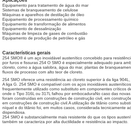
Aplicações
Equipamento para tratamento de água do mar
Sistemas de branqueamento de celulose
Máquinas e aparelhos de destilação de óleo
Equipamento de processamento químico
Equipamento de transformação de alimentos
Equipamento de dessalinização
Máquinas de limpeza de gases de combustão
Equipamento de produção de petróleo e gás
Características gerais
254 SMO® é um aço inoxidável austenítico concebido para resistênc
por furos e fissuras.254 O SMO é especialmente adequado para ambi
cloreto, como a água salobra, água do mar, plantas de branqueament
fluxos de processo com alto teor de cloreto.
254 SMO oferece uma resistência ao cloreto superior à da liga 904L, l
A liga G. 254 SMO é compatível com os aços inoxidáveis austenític
frequentemente utilizado como substituto em componentes críticos d
onde o Tipo 316L ou 317L falhou por embocaduraNo caso das nova
foram construídas em construções de construção civil, em construçõe
em construções de construção civil.
A utilização de titânio como subst
níquel e do titânio foi, em muitos casos, considerada tecnicamente
dispendiosa.
254 SMO é substancialmente mais resistente do que os tipos austení
também se caracteriza por alta ductilidade e resistência ao impacto.