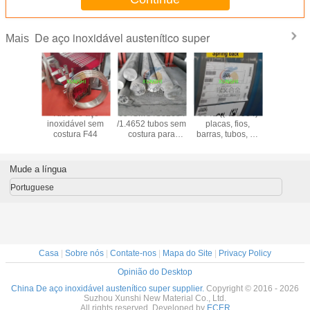
De aço inoxidável austenítico super
Mais
tronic 50
Tubo de aço
654SMO /S32654
904L ((N08904)
1.4441/
20910
inoxidável sem
/1.4652 tubos sem
placas, fios,
/UNS S
de aço
costura F44
costura para
barras, tubos, de
fio/tubos/
vel com
aplicações
liga austenítica,
aço inox
mento
offshore exigentes
de elevada
hante
qualidade e bom
Mude a língua
edor da
preço
ina
Portuguese
Casa
|
Sobre nós
|
Contate-nos
|
Mapa do Site
|
Privacy Policy
Opinião do Desktop
China De aço inoxidável austenítico super supplier.
Copyright © 2016 - 2026
Suzhou Xunshi New Material Co., Ltd.
All rights reserved. Developed by
ECER