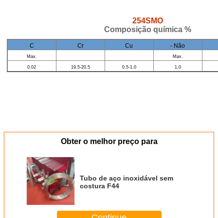
254SMO
Composição química %
C
Cr
Cu
- Não
Max.
Max.
0.02
19.5-20.5
0.5-1.0
1.0
Obter o melhor preço para
Tubo de aço inoxidável sem
costura F44
Continue