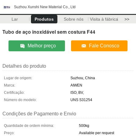
Suzhou Xunshi New Material Co., Ltd
Lar
Produtos
Sobre nós
Visita à fábrica
>>
Tubo de aço inoxidável sem costura F44
Melhor preço
Fale Conosco
Detalhes do produto
Lugar de origem:
Suzhou, China
Marca:
AIWEN
Certificação:
ISO, BV,
Número do modelo:
UNS S31254
Condições de Pagamento e Envio
Quantidade de ordem mínima:
500kg
Preço:
Available per request