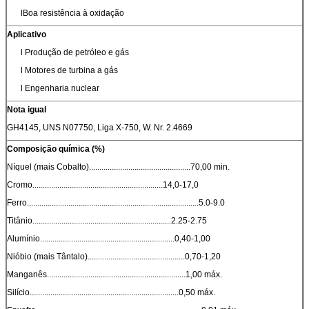
lBoa resistência à oxidação
Aplicativo
l Produção de petróleo e gás
l Motores de turbina a gás
l Engenharia nuclear
Nota igual
GH4145, UNS N07750, Liga X-750, W. Nr. 2.4669
Composição química (%)
Níquel (mais Cobalto).................................................70,00 min.
Cromo...............................................................14,0-17,0
Ferro...................................................................................5.0-9.0
Titânio...................................................................2.25-2.75
Alumínio.................................................................0,40-1,00
Nióbio (mais Tântalo)...............................................0,70-1,20
Manganês...................................................................1,00 máx.
Silício........................................................................0,50 máx.