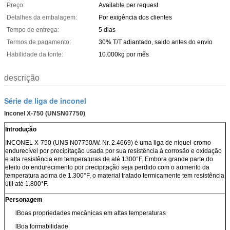
Preço:
Available per request
Detalhes da embalagem:
Por exigência dos clientes
Tempo de entrega:
5 dias
Termos de pagamento:
30% T/T adiantado, saldo antes do envio
Habilidade da fonte:
10.000kg por mês
descrição
Série de liga de inconel
Inconel X-750 (UNSN07750)
Introdução
INCONEL X-750 (UNS N07750/W. Nr. 2.4669) é uma liga de níquel-cromo
endurecível por precipitação usada por sua resistência à corrosão e oxidação
e alta resistência em temperaturas de até 1300°F. Embora grande parte do
efeito do endurecimento por precipitação seja perdido com o aumento da
temperatura acima de 1.300°F, o material tratado termicamente tem resistência
útil até 1.800°F.
Personagem
lBoas propriedades mecânicas em altas temperaturas
lBoa formabilidade