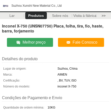
Suzhou Xunshi New Material Co., Ltd
Lar
Produtos
Sobre nós
Visita à fábrica
>>
Inconel X-750 (UNSN07750) Placa, folha, tira, fio, haste,
barra, forjamento
Melhor preço
Fale Conosco
Detalhes do produto
Lugar de origem:
Suzhou, China
Marca:
AIWEN
Certificação:
, BV, TUV, ISO
Número do modelo:
inconel X-750
Condições de Pagamento e Envio
Quantidade de ordem mínima:
10KG