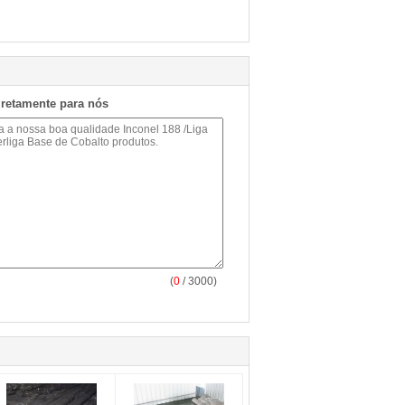
iretamente para nós
(
0
/ 3000)