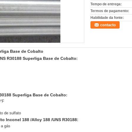
Tempo de entrega:
Termos de pagamento:
Habilidade da fonte:
contacto
rliga Base de Cobalto
/UNS R30188 Superliga Base de Cobalto
:
R30188 Superliga Base de Cobalto
:
0°F
to de sulfato
to Inconel 188 /Alloy 188 /UNS R30188:
 a gás