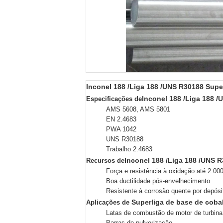
Inconel 188 /Liga 188 /UNS R30188 Supe
Inconel 188 /Liga 188 
Especificações de
AMS 5608, AMS 5801
EN 2.4683
PWA 1042
UNS R30188
Trabalho 2.4683
Inconel 188 /Liga 188 /UNS 
Recursos de
Força e resistência à oxidação até 2.00
Boa ductilidade pós-envelhecimento
Resistente à corrosão quente por depósi
Superliga de base de cobal
Aplicações de
Latas de combustão de motor de turbina
Barras de pulverização