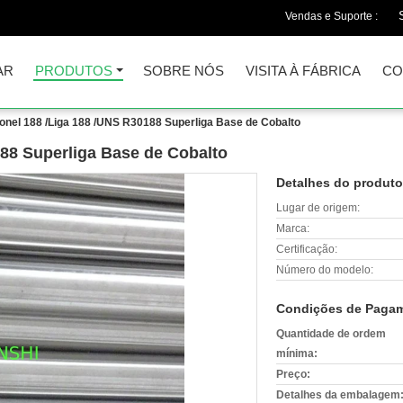
Vendas e Suporte :
AR
PRODUTOS
SOBRE NÓS
VISITA À FÁBRICA
CO
onel 188 /Liga 188 /UNS R30188 Superliga Base de Cobalto
188 Superliga Base de Cobalto
Detalhes do produto
Lugar de origem:
Marca:
Certificação:
Número do modelo:
Condições de Pagam
Quantidade de ordem
mínima:
Preço:
Detalhes da embalagem