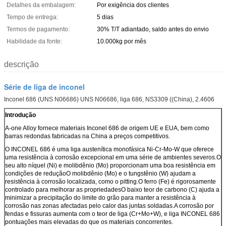
Detalhes da embalagem:
Por exigência dos clientes
Tempo de entrega:
5 dias
Termos de pagamento:
30% T/T adiantado, saldo antes do envio
Habilidade da fonte:
10.000kg por mês
descrição
Série de liga de inconel
Inconel 686 (UNS N06686) UNS N06686, liga 686, NS3309 ((China), 2.4606
Introdução
A-one Alloy fornece materiais Inconel 686 de origem UE e EUA, bem como
barras redondas fabricadas na China a preços competitivos.
O INCONEL 686 é uma liga austenítica monofásica Ni-Cr-Mo-W que oferece
uma resistência à corrosão excepcional em uma série de ambientes severos.O
seu alto níquel (Ni) e molibdênio (Mo) proporcionam uma boa resistência em
condições de reduçãoO molibdênio (Mo) e o tungstênio (W) ajudam a
resistência à corrosão localizada, como o pitting.O ferro (Fe) é rigorosamente
controlado para melhorar as propriedadesO baixo teor de carbono (C) ajuda a
minimizar a precipitação do limite do grão para manter a resistência à
corrosão nas zonas afectadas pelo calor das juntas soldadas.A corrosão por
fendas e fissuras aumenta com o teor de liga (Cr+Mo+W), e liga INCONEL 686
pontuações mais elevadas do que os materiais concorrentes.