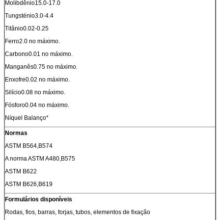
Molibdênio15.0-17.0
Tungsténio3.0-4.4
Titânio0.02-0.25
Ferro2.0 no máximo.
Carbono0.01 no máximo.
Manganês0.75 no máximo.
Enxofre0.02 no máximo.
Silício0.08 no máximo.
Fósforo0.04 no máximo.
Níquel Balanço*
Normas
ASTM B564,B574
A norma ASTM A480,B575
ASTM B622
ASTM B626,B619
Formulários disponíveis
Rodas, fios, barras, forjas, tubos, elementos de fixação