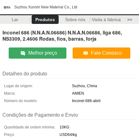
Suzhou Xunshi New Material Co., Ltd
Lar
Produtos
Sobre nós
Visita à fábrica
>>
Inconel 686 (N.N.A.N.06686) N.N.A.N.06686, liga 686,
NS3309, 2.4606 Rodas, fios, barras, forja
Melhor preço
Fale Conosco
Detalhes do produto
Lugar de origem:
Suzhou, China
Marca:
AIWEN
Número do modelo:
Inconel 686-abril
Condições de Pagamento e Envio
Quantidade de ordem mínima:
10KG
Preço:
USD64/kg