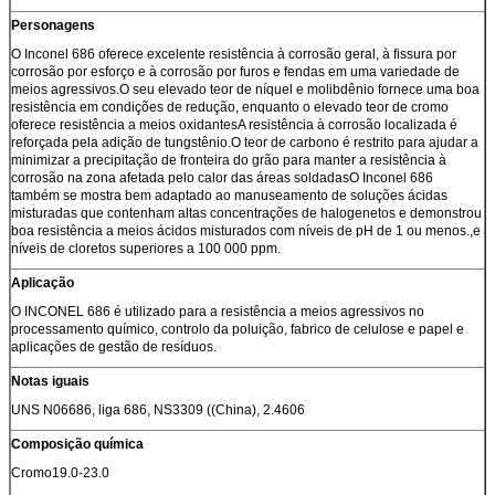
Personagens
O Inconel 686 oferece excelente resistência à corrosão geral, à fissura por
corrosão por esforço e à corrosão por furos e fendas em uma variedade de
meios agressivos.O seu elevado teor de níquel e molibdênio fornece uma boa
resistência em condições de redução, enquanto o elevado teor de cromo
oferece resistência a meios oxidantesA resistência à corrosão localizada é
reforçada pela adição de tungstênio.O teor de carbono é restrito para ajudar a
minimizar a precipitação de fronteira do grão para manter a resistência à
corrosão na zona afetada pelo calor das áreas soldadasO Inconel 686
também se mostra bem adaptado ao manuseamento de soluções ácidas
misturadas que contenham altas concentrações de halogenetos e demonstrou
boa resistência a meios ácidos misturados com níveis de pH de 1 ou menos.,e
níveis de cloretos superiores a 100 000 ppm.
Aplicação
O INCONEL 686 é utilizado para a resistência a meios agressivos no
processamento químico, controlo da poluição, fabrico de celulose e papel e
aplicações de gestão de resíduos.
Notas iguais
UNS N06686, liga 686, NS3309 ((China), 2.4606
Composição química
Cromo19.0-23.0