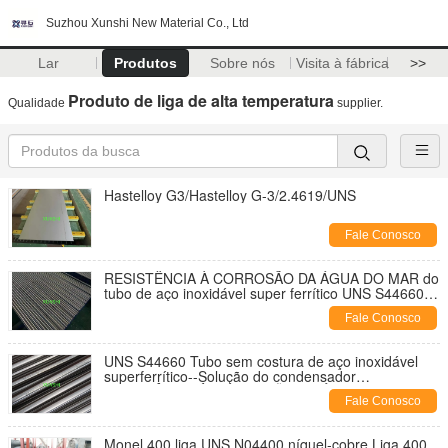
Suzhou Xunshi New Material Co., Ltd
Lar
Produtos
Sobre nós
Visita à fábrica
>>
Produto de liga de alta temperatura
Qualidade
supplier.
Hastelloy G3/Hastelloy G-3/2.4619/UNS
Fale Conosco
RESISTÊNCIA À CORROSÃO DA ÁGUA DO MAR do
tubo de aço inoxidável super ferrítico UNS S44660
para aplicação de equipamentos de central elétrica
Fale Conosco
UNS S44660 Tubo sem costura de aço inoxidável
superferrítico--Solução do condensador
RESISTÊNCIA À CORROSÃO DA ÁGUA DO MAR
Fale Conosco
Monel 400 liga UNS N04400 níquel-cobre Liga 400