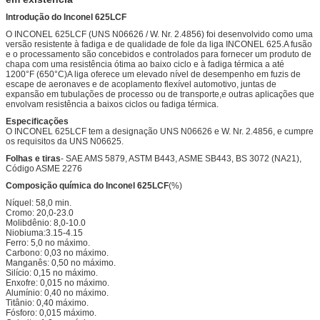
Introdução do Inconel 625LCF
O INCONEL 625LCF (UNS N06626 / W. Nr. 2.4856) foi desenvolvido como uma
versão resistente à fadiga e de qualidade de fole da liga INCONEL 625.A fusão
e o processamento são concebidos e controlados para fornecer um produto de
chapa com uma resistência ótima ao baixo ciclo e à fadiga térmica a até
1200°F (650°C)A liga oferece um elevado nível de desempenho em fuzis de
escape de aeronaves e de acoplamento flexível automotivo, juntas de
expansão em tubulações de processo ou de transporte,e outras aplicações que
envolvam resistência a baixos ciclos ou fadiga térmica.
Especificações
O INCONEL 625LCF tem a designação UNS N06626 e W. Nr. 2.4856, e cumpre
os requisitos da UNS N06625.
Folhas e tiras
- SAE AMS 5879, ASTM B443, ASME SB443, BS 3072 (NA21),
Código ASME 2276
Composição química do Inconel 625LCF
(%)
Níquel: 58,0 min.
Cromo: 20,0-23.0
Molibdênio: 8,0-10.0
Niobiuma:3.15-4.15
Ferro: 5,0 no máximo.
Carbono: 0,03 no máximo.
Manganês: 0,50 no máximo.
Silício: 0,15 no máximo.
Enxofre: 0,015 no máximo.
Alumínio: 0,40 no máximo.
Titânio: 0,40 máximo.
Fósforo: 0,015 máximo.