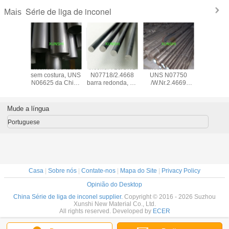
Série de liga de inconel
Mais
l X-750
Inconel 625 tubos
Inconel 718/UNS
Inconel X-750/
Inconel
07750)
sem costura, UNS
N07718/2.4668
UNS N07750
(N.N.A.N.
lha, tira,
N06625 da China
barra redonda, de
/W.Nr.2.4669
N.N.A.N.
e, barra,
com bom preço
origem chinesa,
barra forjada
liga 686, 
mento
com bom preço
2.4606 
fios, barra
Mude a língua
Portuguese
Casa
|
Sobre nós
|
Contate-nos
|
Mapa do Site
|
Privacy Policy
Opinião do Desktop
China Série de liga de inconel supplier.
Copyright © 2016 - 2026 Suzhou
Xunshi New Material Co., Ltd.
All rights reserved. Developed by
ECER