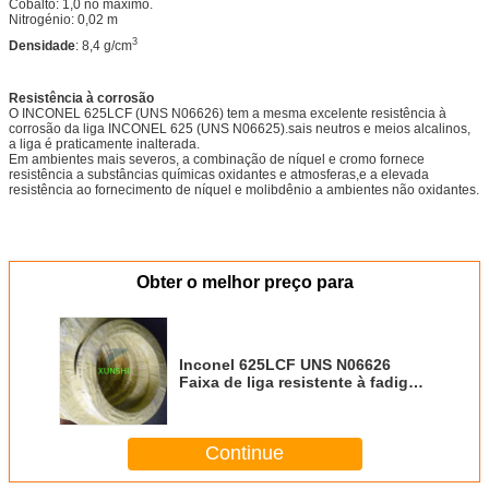
Cobalto: 1,0 no máximo.
Nitrogénio: 0,02 m
3
Densidade
: 8,4 g/cm
Resistência à corrosão
O INCONEL 625LCF (UNS N06626) tem a mesma excelente resistência à
corrosão da liga INCONEL 625 (UNS N06625).sais neutros e meios alcalinos,
a liga é praticamente inalterada.
Em ambientes mais severos, a combinação de níquel e cromo fornece
resistência a substâncias químicas oxidantes e atmosferas,e a elevada
resistência ao fornecimento de níquel e molibdênio a ambientes não oxidantes.
Obter o melhor preço para
Inconel 625LCF UNS N06626
Faixa de liga resistente à fadiga
em existência
Continue