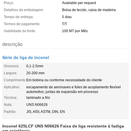
Preço:
Available per request
Detalhes da embalagem:
Bolsa de tecido, caixa de madeira
Tempo de entrega:
5 dias
Termos de pagamento:
T/T
Habilidade da fonte:
100 MT por Mês
descrição
Série de liga de inconel
Grossura:
0,1-2,5mm
Largura:
20-200 mm
Comprimento:
Em bobina ou conforme necessidade do cliente
Aplicativo:
escapamento de aeronaves e foles de acoplamento flexível
automotivo, juntas de expansão em processo
Técnica:
laminado a frio
Nota:
UNS N06626
Padrão:
JIS, AISI, ASTM, DIN, EN
Inconel 625LCF UNS N06626 Faixa de liga resistente à fadiga
em existência