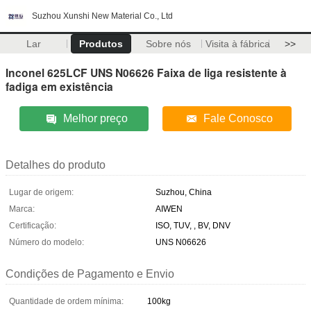
Suzhou Xunshi New Material Co., Ltd
Lar
Produtos
Sobre nós
Visita à fábrica
>>
Inconel 625LCF UNS N06626 Faixa de liga resistente à
fadiga em existência
Melhor preço
Fale Conosco
Detalhes do produto
Lugar de origem:
Suzhou, China
Marca:
AIWEN
Certificação:
ISO, TUV, , BV, DNV
Número do modelo:
UNS N06626
Condições de Pagamento e Envio
Quantidade de ordem mínima:
100kg