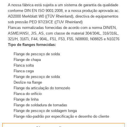
A nossa fábrica está sujeita a um sistema de garantia da qualidade
conforme DIN EN ISO 9001:2008, e a nossa produção aprovada ac.
AD2000 Merkblatt W0 ((TÜV Rheinland), directiva de equipamentos
sob pressão PED 97/23/CE ((TUV Rheinland)
Flancas normalizadas fornecidas de acordo com a norma DIN/EN,
ASME/ANSI, JIS, AS, com classe de material 304/304L, 316/316L,
321/H, 316Ti, F44, 904L, F51, F53, F55, N08800, N08825 e N10276
Tipo de flanges fornecidas:
Flange de pescoço de solda
Flange de chapa
Flanca solta
Flanca cega
Flange de pescoço de solda
Deslize na flange
Flange da articulação do tornozelo
Flanca do orificio
Flange de linha
Flange de soldadura de tomadas
Flange de pescoço de soldagem longa
Flange não-padrão por especificação e desenho do cliente