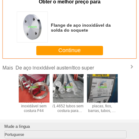
Obter o melhor preço para
Flange de aço inoxidável da
solda do soquete
Continue
De aço inoxidável austenítico super
Mais
tronic 50
Tubo de aço
654SMO /S32654
904L ((N08904)
1.4441/
20910
inoxidável sem
/1.4652 tubos sem
placas, fios,
/UNS S
de aço
costura F44
costura para
barras, tubos, de
fio/tubos/
vel com
aplicações
liga austenítica,
aço inox
mento
offshore exigentes
de elevada
hante
qualidade e bom
Mude a língua
edor da
preço
ina
Portuguese