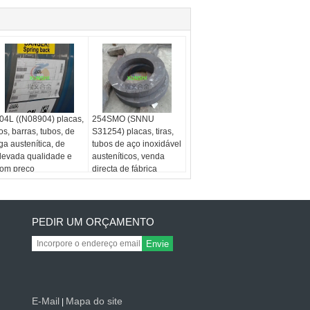
04L ((N08904) placas,
254SMO (SNNU
ios, barras, tubos, de
S31254) placas, tiras,
iga austenítica, de
tubos de aço inoxidável
levada qualidade e
austeníticos, venda
om preço
directa de fábrica
PEDIR UM ORÇAMENTO
Envie
E-Mail
Mapa do site
|