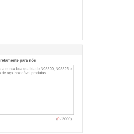
iretamente para nós
(
0
/ 3000)