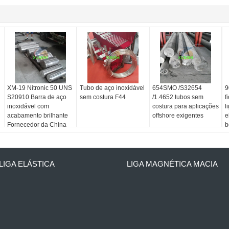
XM-19 Nitronic 50 UNS
Tubo de aço inoxidável
654SMO /S32654
9
S20910 Barra de aço
sem costura F44
/1.4652 tubos sem
f
inoxidável com
costura para aplicações
l
acabamento brilhante
offshore exigentes
e
Fornecedor da China
b
LIGA ELÁSTICA
LIGA MAGNÉTICA MACIA