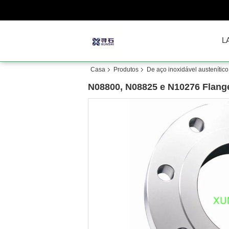
L
Casa
Produtos
De aço inoxidável austenítico
N08800, N08825 e N10276 Flange