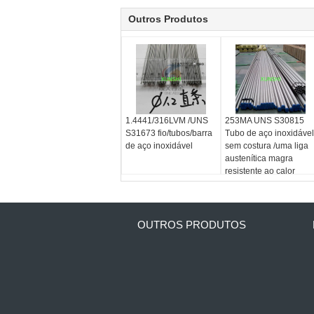
Outros Produtos
1.4441/316LVM /UNS
253MA UNS S30815
S31673 fio/tubos/barra
Tubo de aço inoxidável
de aço inoxidável
sem costura /uma liga
austenítica magra
resistente ao calor
OUTROS PRODUTOS