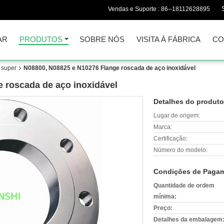
Vendas e Suporte :
86--18112628895
AR
PRODUTOS
SOBRE NÓS
VISITA À FÁBRICA
CO
 super
N08800, N08825 e N10276 Flange roscada de aço inoxidável
 roscada de aço inoxidável
Detalhes do produto
Lugar de origem:
Marca:
Certificação:
Número do modelo:
Condições de Pagam
Quantidade de ordem
mínima:
Preço:
Detalhes da embalagem