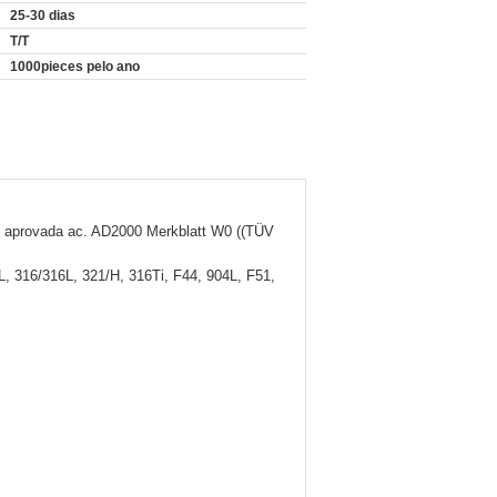
25-30 dias
T/T
1000pieces pelo ano
ão aprovada ac. AD2000 Merkblatt W0 ((TÜV
 316/316L, 321/H, 316Ti, F44, 904L, F51,