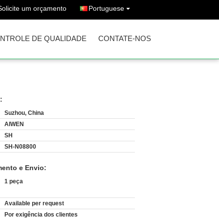
Solicite um orçamento
Portuguese
NTROLE DE QUALIDADE
CONTATE-NOS
:
Suzhou, China
AIWEN
SH
SH-N08800
ento e Envio:
1 peça
Available per request
:
Por exigência dos clientes