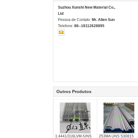
Suzhou Xunshi New Material Co.,
Ltd
Pessoa de Contato:
Mr. Allen Sun
Telefone:
86--18112628895
Outros Produtos
1.4441/316LVM /UNS
253MA UNS S30815