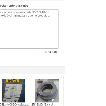
iretamente para nós
(
0
/ 3000)
04L ((N08904) placas,
254SMO (SNNU