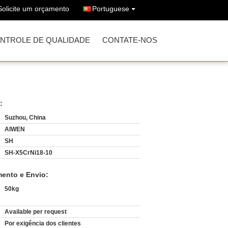
Solicite um orçamento
Portuguese
NTROLE DE QUALIDADE
CONTATE-NOS
:
Suzhou, China
AIWEN
SH
SH-X5CrNi18-10
ento e Envio:
50kg
Available per request
:
Por exigência dos clientes