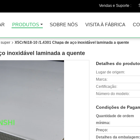
Vendas e Suporte :
AR
PRODUTOS
SOBRE NÓS
VISITA À FÁBRICA
CO
 super
X5CrNi18-10 /1.4301 Chapa de aço inoxidável laminada a quente
ço inoxidável laminada a quente
Detalhes do produto
Lugar de origem:
Marca:
Certificação:
Número do modelo:
Condições de Pagam
Quantidade de ordem
mínima:
Preço:
Detalhes da embalagem