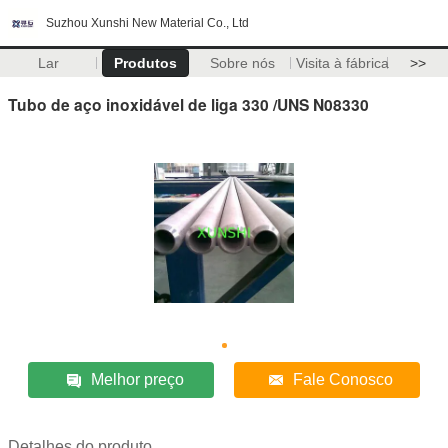
Suzhou Xunshi New Material Co., Ltd
Lar
Produtos
Sobre nós
Visita à fábrica
>>
Tubo de aço inoxidável de liga 330 /UNS N08330
Melhor preço
Fale Conosco
Detalhes do produto