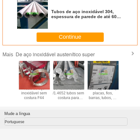
Tubos de aço inoxidável 304,
espessura de parede de até 60
mm
Continue
De aço inoxidável austenítico super
Mais
tronic 50
Tubo de aço
654SMO /S32654
904L ((N08904)
1.4441/
20910
inoxidável sem
/1.4652 tubos sem
placas, fios,
/UNS S
de aço
costura F44
costura para
barras, tubos, de
fio/tubos/
vel com
aplicações
liga austenítica,
aço inox
mento
offshore exigentes
de elevada
hante
qualidade e bom
Mude a língua
edor da
preço
ina
Portuguese