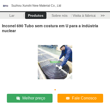
Suzhou Xunshi New Material Co., Ltd
Lar
Produtos
Sobre nós
Visita à fábrica
>>
Inconel 690 Tubo sem costura em U para a indústria
nuclear
Melhor preço
Fale Conosco