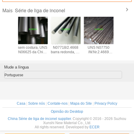
Série de liga de inconel
Mais
l X-750
Inconel 625 tubos
Inconel 718/UNS
Inconel X-750/
Inconel
07750)
sem costura, UNS
N07718/2.4668
UNS N07750
(N.N.A.N.
lha, tira,
N06625 da China
barra redonda, de
/W.Nr.2.4669
N.N.A.N.
e, barra,
com bom preço
origem chinesa,
barra forjada
liga 686, 
mento
com bom preço
2.4606 
fios, barra
Mude a língua
Portuguese
Casa
|
Sobre nós
|
Contate-nos
|
Mapa do Site
|
Privacy Policy
Opinião do Desktop
China Série de liga de inconel supplier.
Copyright © 2016 - 2026 Suzhou
Xunshi New Material Co., Ltd.
All rights reserved. Developed by
ECER